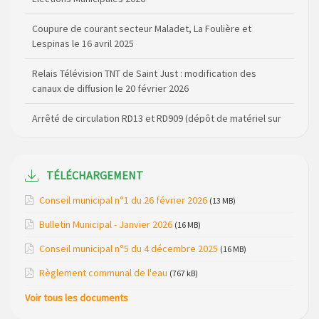
Coupure de courant secteur Maladet, La Foulière et
Lespinas le 16 avril 2025
Relais Télévision TNT de Saint Just : modification des
canaux de diffusion le 20 février 2026
Arrêté de circulation RD13 et RD909 (dépôt de matériel sur
la voirie)
Règlementation de la Pêche (dates d’ouverture et
réserves) pour la saison 2026
TÉLÉCHARGEMENT
Règlement communal de l’eau
Conseil municipal n°1 du 26 février 2026
(13 MB)
Agenda Culturel de Saint Flour Communauté Janvier à Juin
Bulletin Municipal - Janvier 2026
(16 MB)
Horaire des bus scolaires passant sur la commune
Conseil municipal n°5 du 4 décembre 2025
(16 MB)
Règlement communal de l'eau
Modification des horaires (et lieux) pour les permanences
(767 kB)
de la gendarmerie
Voir tous les documents
Maison des services de Ruynes en Margeride – programme