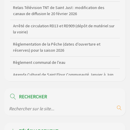
Arrêté de circulation RD13 et RD909 (dépôt de matériel sur
la voirie)
Règlementation de la Pêche (dates d’ouverture et
réserves) pour la saison 2026
Règlement communal de l’eau
Agenda Culturel de Saint Flour Communauté Janvier à Juin
Horaire des bus scolaires passant sur la commune
Modification des horaires (et lieux) pour les permanences
de la gendarmerie
RECHERCHER
Maison des services de Ruynes en Margeride – programme
du mois de avril 2026
Modification de gestion du camping de Saint Just, ses
bungalows bois, ses chalets et sa piscine