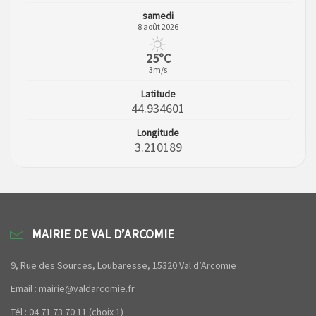
samedi
8 août 2026
25°C
3m/s
Latitude
44.934601
Longitude
3.210189
MAIRIE DE VAL D’ARCOMIE
9, Rue des Sources, Loubaresse, 15320 Val d’Arcomie
Email : mairie@valdarcomie.fr
Tél : 04 71 73 70 11 (choix 1)