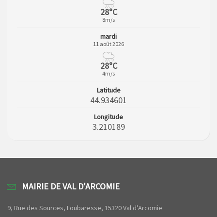
28°C
8m/s
mardi
11 août 2026
28°C
4m/s
Latitude
44.934601
Longitude
3.210189
MAIRIE DE VAL D’ARCOMIE
9, Rue des Sources, Loubaresse, 15320 Val d’Arcomie