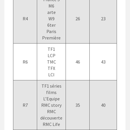
M6
arte
R4
W9
26
23
6ter
Paris
Première
TF1
LCP
R6
TMC
46
43
TFX
LCI
TF1 séries
films
L’Equipe
R7
RMC story
35
40
RMC
découverte
RMC Life