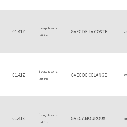
3
Élevage de vaches
01.41Z
GAEC DE LA COSTE
653
laitières
1
Élevage de vaches
01.41Z
GAEC DE CELANGE
653
laitières
2
Élevage de vaches
01.41Z
GAEC AMOUROUX
653
laitières