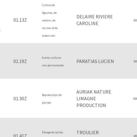
Culture de
légumes, de
DELAIRE RIVIERE
01.13Z
melons, de
100
CAROLINE
racines et de
4
tubercules
Autres cultures
01.19Z
PARATIAS LUCIEN
100
non permanentes
5
AURIAK NATURE
Reproduction de
01.30Z
LIMAGNE
659
plantes
PRODUCTION
1
TROULIER
Élevage de vaches
01.41Z
100