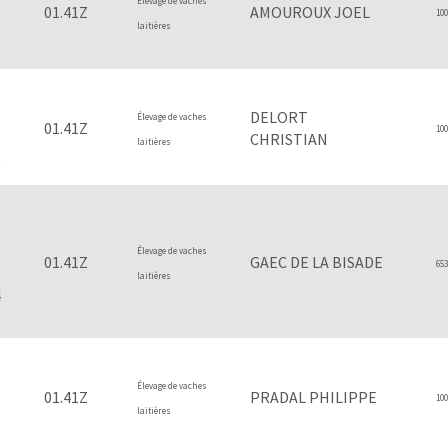
Élevage de vaches
01.41Z
AMOUROUX JOEL
100
laitières
9
DELORT
Élevage de vaches
01.41Z
100
CHRISTIAN
laitières
9
Élevage de vaches
01.41Z
GAEC DE LA BISADE
653
laitières
4
Élevage de vaches
01.41Z
PRADAL PHILIPPE
100
laitières
1