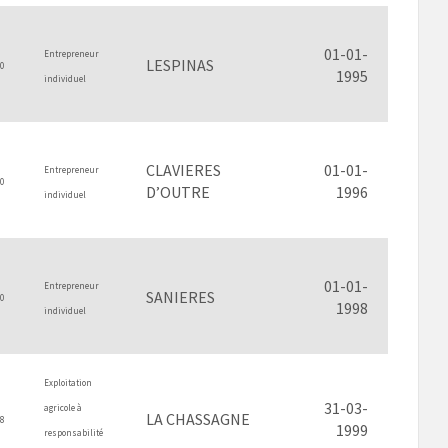
01-01-
Entrepreneur
LESPINAS
0
1995
individuel
CLAVIERES
01-01-
Entrepreneur
0
D’OUTRE
1996
individuel
01-01-
Entrepreneur
SANIERES
0
1998
individuel
Exploitation
31-03-
agricole à
LA CHASSAGNE
8
1999
responsabilité