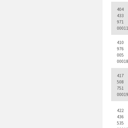
404
433
971
0001
410
976
005
0001
417
508
751
0001
422
436
535