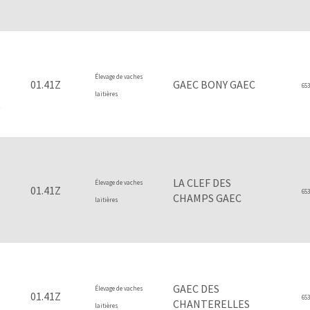
6
Élevage de vaches
01.41Z
GAEC BONY GAEC
653
laitières
0
LA CLEF DES
Élevage de vaches
01.41Z
653
CHAMPS GAEC
laitières
9
GAEC DES
Élevage de vaches
01.41Z
653
CHANTERELLES
laitières