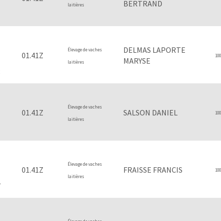
BERTRAND
laitières
1
DELMAS LAPORTE
Élevage de vaches
01.41Z
100
MARYSE
laitières
8
Élevage de vaches
01.41Z
SALSON DANIEL
100
laitières
1
Élevage de vaches
01.41Z
FRAISSE FRANCIS
100
laitières
7