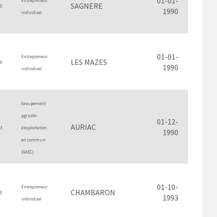
01-01-
Entrepreneur
SAGNERE
0
1990
individuel
01-01-
Entrepreneur
LES MAZES
0
1990
individuel
Groupement
agricole
01-12-
AURIAC
3
d’exploitation
1990
en commun
(GAEC)
01-10-
Entrepreneur
CHAMBARON
0
1993
individuel