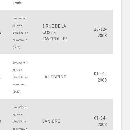
limitée
Groupement
1 RUE DE LA
agricole
10-12-
COSTE
3
d’exploitation
2003
FAVEROLLES
en commun
(GAEC)
Groupement
agricole
01-01-
LA LEBRINE
3
d’exploitation
2008
en commun
(GAEC)
Groupement
agricole
01-04-
SANIERE
3
d’exploitation
2008
en commun