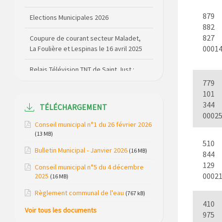
Coupure de courant secteur Maladet,
La Foulière et Lespinas le 16 avril 2025
879
882
Relais Télévision TNT de Saint Just :
827
modification des canaux de diffusion le
0001
20 février 2026
Arrêté de circulation RD13 et RD909
779
(dépôt de matériel sur la voirie)
101
344
TÉLÉCHARGEMENT
Règlementation de la Pêche (dates
0002
d’ouverture et réserves) pour la saison
Conseil municipal n°1 du 26 février 2026
2026
(13 MB)
510
Règlement communal de l’eau
Bulletin Municipal - Janvier 2026
(16 MB)
844
129
Conseil municipal n°5 du 4 décembre
Agenda Culturel de Saint Flour
0002
2025
(16 MB)
Communauté Janvier à Juin
Règlement communal de l'eau
(767 kB)
Horaire des bus scolaires passant sur
410
Voir tous les documents
la commune
975