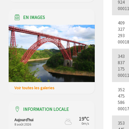
924
Modification des horaires (et lieux) pour
0001
les permanences de la gendarmerie
EN IMAGES
409
Maison des services de Ruynes en
327
Margeride – programme du mois de
293
avril 2026
0001
Modification de gestion du camping de
Saint Just, ses bungalows bois, ses
343
chalets et sa piscine
837
175
Réunion d’installation du nouveau
0001
conseil municipal à Loubaresse le
vendredi 20 mars 2026
Voir toutes les galeries
352
475
586
0001
INFORMATION LOCALE
19°C
Aujourd'hui
353
0m/s
8 août 2026