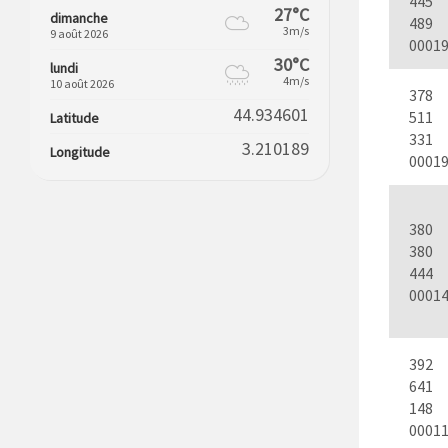
445
27°C
dimanche
489
3m/s
9 août 2026
0001
30°C
lundi
4m/s
10 août 2026
378
44.934601
511
Latitude
331
3.210189
Longitude
0001
380
380
444
0001
392
641
148
0001