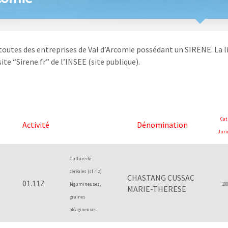
 toutes des entreprises de Val d’Arcomie possédant un SIRENE. La li
site “Sirene.fr” de l’INSEE (site publique).
Cat
Activité
Dénomination
Juri
Culture de
céréales (sf riz)
CHASTANG CUSSAC
01.11Z
légumineuses,
100
MARIE-THERESE
graines
0
oléagineuses