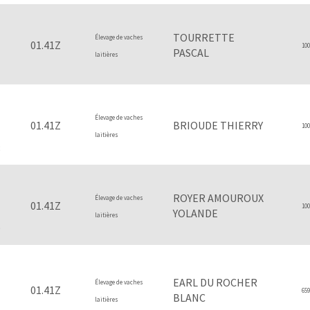
TOURRETTE
Élevage de vaches
01.41Z
100
PASCAL
laitières
1
Élevage de vaches
01.41Z
BRIOUDE THIERRY
100
laitières
8
ROYER AMOUROUX
Élevage de vaches
01.41Z
100
YOLANDE
laitières
9
EARL DU ROCHER
Élevage de vaches
01.41Z
659
BLANC
laitières