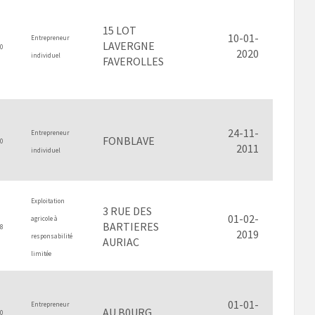
15 LOT
10-01-
Entrepreneur
LAVERGNE
0
2020
individuel
FAVEROLLES
24-11-
Entrepreneur
FONBLAVE
0
2011
individuel
Exploitation
3 RUE DES
01-02-
agricole à
BARTIERES
8
2019
responsabilité
AURIAC
limitée
01-01-
Entrepreneur
AU B0URG
0