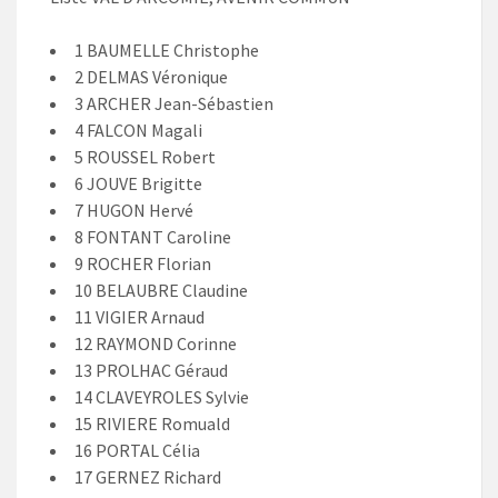
1 BAUMELLE Christophe
2 DELMAS Véronique
3 ARCHER Jean-Sébastien
4 FALCON Magali
5 ROUSSEL Robert
6 JOUVE Brigitte
7 HUGON Hervé
8 FONTANT Caroline
9 ROCHER Florian
10 BELAUBRE Claudine
11 VIGIER Arnaud
12 RAYMOND Corinne
13 PROLHAC Géraud
14 CLAVEYROLES Sylvie
15 RIVIERE Romuald
16 PORTAL Célia
17 GERNEZ Richard