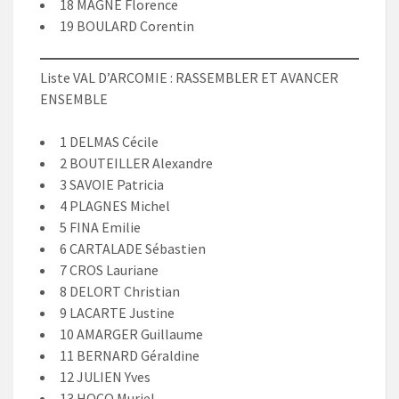
18 MAGNE Florence
19 BOULARD Corentin
Liste VAL D’ARCOMIE : RASSEMBLER ET AVANCER
ENSEMBLE
1 DELMAS Cécile
2 BOUTEILLER Alexandre
3 SAVOIE Patricia
4 PLAGNES Michel
5 FINA Emilie
6 CARTALADE Sébastien
7 CROS Lauriane
8 DELORT Christian
9 LACARTE Justine
10 AMARGER Guillaume
11 BERNARD Géraldine
12 JULIEN Yves
13 HOCQ Muriel