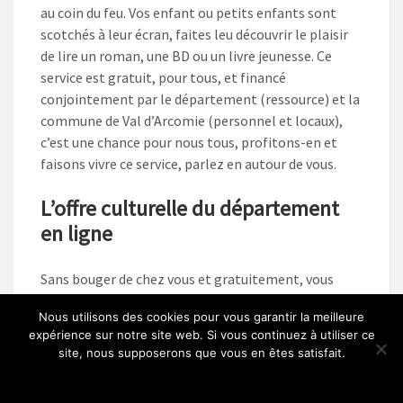
au coin du feu. Vos enfant ou petits enfants sont
scotchés à leur écran, faites leu découvrir le plaisir
de lire un roman, une BD ou un livre jeunesse. Ce
service est gratuit, pour tous, et financé
conjointement par le département (ressource) et la
commune de Val d’Arcomie (personnel et locaux),
c’est une chance pour nous tous, profitons-en et
faisons vivre ce service, parlez en autour de vous.
L’offre culturelle du département
en ligne
Sans bouger de chez vous et gratuitement, vous
pouvez accéder à l’offre culturelle départementale
Nous utilisons des cookies pour vous garantir la meilleure
du site
Culture.Cantal.fr
. Ce site propose
expérience sur notre site web. Si vous continuez à utiliser ce
gratuitement :
site, nous supposerons que vous en êtes satisfait.
Ok
une médiathèque en ligne très riche (avec la