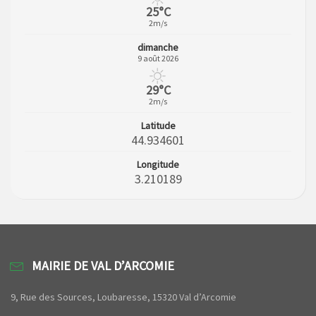
25°C
2m/s
dimanche
9 août 2026
29°C
2m/s
Latitude
44.934601
Longitude
3.210189
MAIRIE DE VAL D’ARCOMIE
9, Rue des Sources, Loubaresse, 15320 Val d’Arcomie