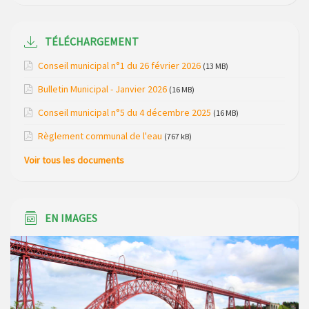
Construction de dalles béton sur les points de collecte des
déchets ménagers
TÉLÉCHARGEMENT
Intervention sur le réseau d’eau de Loubaresse les 19 et 20
Conseil municipal n°1 du 26 février 2026
(13 MB)
mars 2026
Bulletin Municipal - Janvier 2026
(16 MB)
Route RD348 barrée (St Marc / Croisement de Bournoncles)
Conseil municipal n°5 du 4 décembre 2025
(16 MB)
du 7 au 10 avril 2026
Règlement communal de l'eau
(767 kB)
Voir tous les documents
EN IMAGES