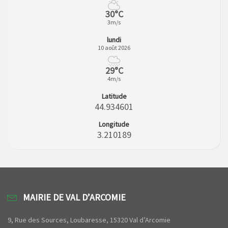
30°C
3m/s
lundi
10 août 2026
29°C
4m/s
Latitude
44.934601
Longitude
3.210189
MAIRIE DE VAL D’ARCOMIE
9, Rue des Sources, Loubaresse, 15320 Val d’Arcomie