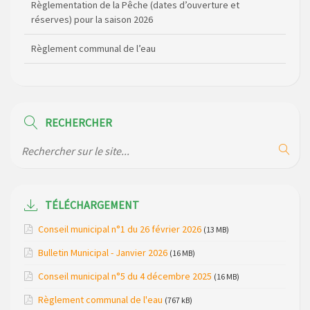
Règlement communal de l’eau
Agenda Culturel de Saint Flour Communauté Janvier à Juin
Horaire des bus scolaires passant sur la commune
Modification des horaires (et lieux) pour les permanences
RECHERCHER
de la gendarmerie
Maison des services de Ruynes en Margeride – programme
du mois de avril 2026
Modification de gestion du camping de Saint Just, ses
TÉLÉCHARGEMENT
bungalows bois, ses chalets et sa piscine
Conseil municipal n°1 du 26 février 2026
(13 MB)
Réunion d’installation du nouveau conseil municipal à
Bulletin Municipal - Janvier 2026
(16 MB)
Loubaresse le vendredi 20 mars 2026
Conseil municipal n°5 du 4 décembre 2025
(16 MB)
Campagne de collecte des plastiques agricoles le 22 avril
Règlement communal de l'eau
(767 kB)
2026