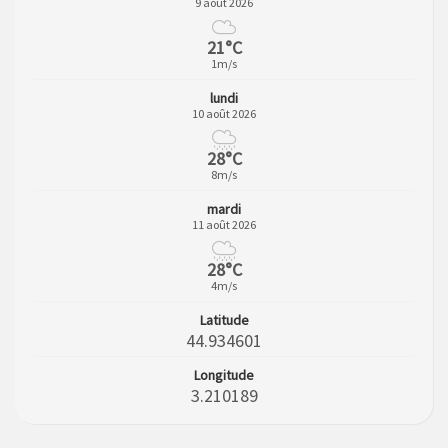
9 août 2026
21°C
1m/s
lundi
10 août 2026
28°C
8m/s
mardi
11 août 2026
28°C
4m/s
Latitude
44.934601
Longitude
3.210189