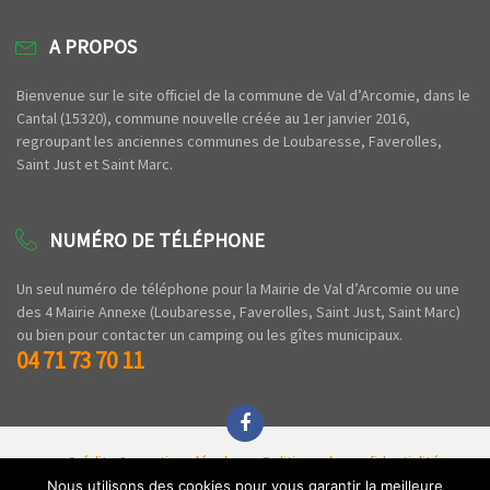
A PROPOS
Bienvenue sur le site officiel de la commune de Val d’Arcomie, dans le
Cantal (15320), commune nouvelle créée au 1er janvier 2016,
regroupant les anciennes communes de Loubaresse, Faverolles,
Saint Just et Saint Marc.
NUMÉRO DE TÉLÉPHONE
Un seul numéro de téléphone pour la Mairie de Val d’Arcomie ou une
des 4 Mairie Annexe (Loubaresse, Faverolles, Saint Just, Saint Marc)
ou bien pour contacter un camping ou les gîtes municipaux.
04 71 73 70 11
Crédits & mentions légales
Politique de confidentialité
Espace privé
Nous utilisons des cookies pour vous garantir la meilleure