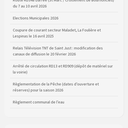
Route RD348 barrée (St Marc / Croisement de Bournoncles)
du 7 au 10 avril 2026
Elections Municipales 2026
Coupure de courant secteur Maladet, La Foulière et
Lespinas le 16 avril 2025
Relais Télévision TNT de Saint Just : modification des
canaux de diffusion le 20 février 2026
Arrêté de circulation RD13 et RD909 (dépôt de matériel sur
la voirie)
Règlementation de la Pêche (dates d’ouverture et
réserves) pour la saison 2026
Règlement communal de l’eau
Agenda Culturel de Saint Flour Communauté Janvier à Juin
Horaire des bus scolaires passant sur la commune