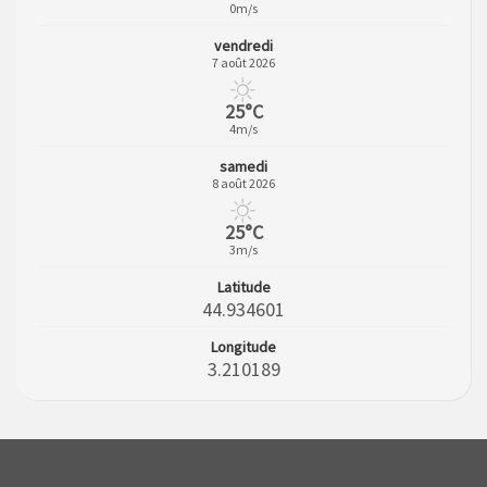
0m/s
vendredi
7 août 2026
25°C
4m/s
samedi
8 août 2026
25°C
3m/s
Latitude
44.934601
Longitude
3.210189