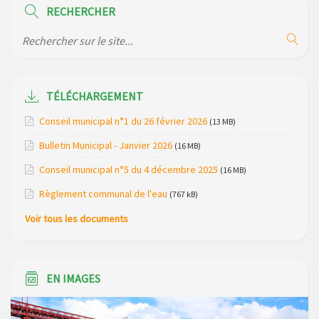
RECHERCHER
Modification des horaires (et lieux) pour les permanences
de la gendarmerie
Maison des services de Ruynes en Margeride – programme
du mois de avril 2026
TÉLÉCHARGEMENT
Modification de gestion du camping de Saint Just, ses
Conseil municipal n°1 du 26 février 2026
(13 MB)
bungalows bois, ses chalets et sa piscine
Bulletin Municipal - Janvier 2026
(16 MB)
Réunion d’installation du nouveau conseil municipal à
Conseil municipal n°5 du 4 décembre 2025
(16 MB)
Loubaresse le vendredi 20 mars 2026
Règlement communal de l'eau
(767 kB)
Campagne de collecte des plastiques agricoles le 22 avril
Voir tous les documents
2026
EN IMAGES