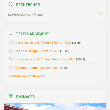
RECHERCHER
Modification des horaires (et lieux) pour les permanences
de la gendarmerie
Maison des services de Ruynes en Margeride – programme
du mois de avril 2026
TÉLÉCHARGEMENT
Modification de gestion du camping de Saint Just, ses
Conseil municipal n°1 du 26 février 2026
(13 MB)
bungalows bois, ses chalets et sa piscine
Bulletin Municipal - Janvier 2026
(16 MB)
Réunion d’installation du nouveau conseil municipal à
Conseil municipal n°5 du 4 décembre 2025
(16 MB)
Loubaresse le vendredi 20 mars 2026
Règlement communal de l'eau
(767 kB)
Campagne de collecte des plastiques agricoles le 22 avril
Voir tous les documents
2026
EN IMAGES