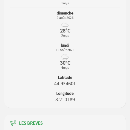
1m/s
dimanche
9 août 2026
28°C
3m/s
lundi
10 août 2026
30°C
4m/s
Latitude
44.934601
Longitude
3.210189
LES BRÈVES