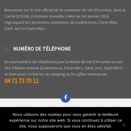
Bienvenue sur le site officiel de la commune de Val d’Arcomie, dans le
Cantal (15320), commune nouvelle créée au 1er janvier 2016,
regroupant les anciennes communes de Loubaresse, Faverolles,
Saint Just et Saint Marc.
NUMÉRO DE TÉLÉPHONE
Un seul numéro de téléphone pour la Mairie de Val d’Arcomie ou une
des 4 Mairie Annexe (Loubaresse, Faverolles, Saint Just, Saint Marc)
ou bien pour contacter un camping ou les gîtes municipaux.
04 71 73 70 11
Crédits & mentions légales
Politique de confidentialité
Espace privé
Nous utilisons des cookies pour vous garantir la meilleure
expérience sur notre site web. Si vous continuez à utiliser ce
Copyright © 2020 Commune de Val d'Arcomie - Tous droits réservés - Par l'
Agence
site, nous supposerons que vous en êtes satisfait.
Z'
.