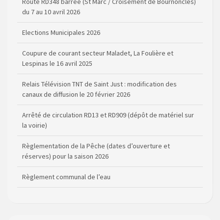
Route RD348 barrée (St Marc / Croisement de Bournoncles)
du 7 au 10 avril 2026
Elections Municipales 2026
Coupure de courant secteur Maladet, La Foulière et
Lespinas le 16 avril 2025
Relais Télévision TNT de Saint Just : modification des
canaux de diffusion le 20 février 2026
Arrêté de circulation RD13 et RD909 (dépôt de matériel sur
la voirie)
Règlementation de la Pêche (dates d’ouverture et
réserves) pour la saison 2026
Règlement communal de l’eau
Agenda Culturel de Saint Flour Communauté Janvier à Juin
Horaire des bus scolaires passant sur la commune