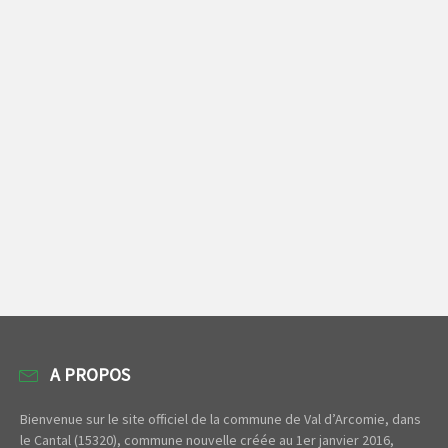
A PROPOS
Bienvenue sur le site officiel de la commune de Val d’Arcomie, dans
le Cantal (15320), commune nouvelle créée au 1er janvier 2016,