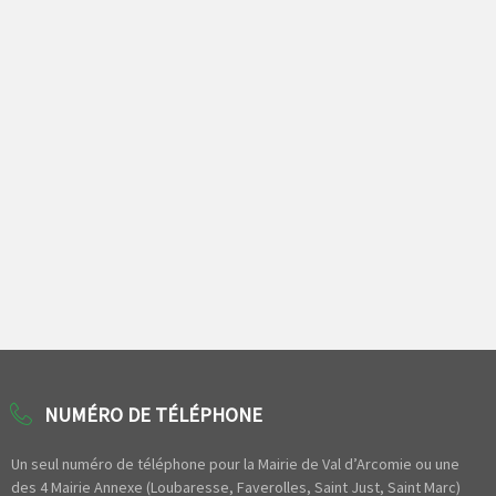
NUMÉRO DE TÉLÉPHONE
Un seul numéro de téléphone pour la Mairie de Val d’Arcomie ou une
des 4 Mairie Annexe (Loubaresse, Faverolles, Saint Just, Saint Marc)