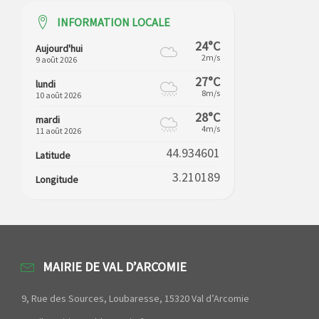
INFORMATION LOCALE
24°C
Aujourd'hui
2m/s
9 août 2026
27°C
lundi
8m/s
10 août 2026
28°C
mardi
4m/s
11 août 2026
44.934601
Latitude
3.210189
Longitude
MAIRIE DE VAL D’ARCOMIE
9, Rue des Sources, Loubaresse, 15320 Val d’Arcomie