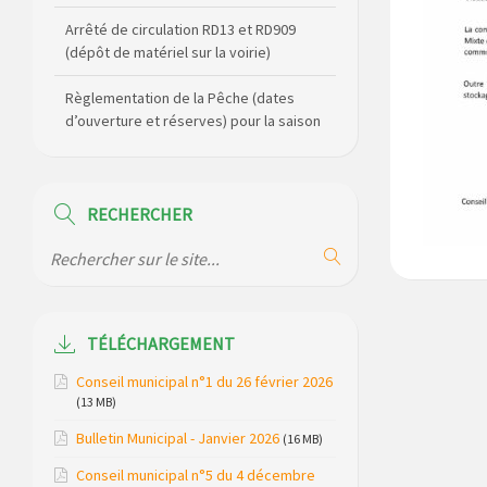
Arrêté de circulation RD13 et RD909
(dépôt de matériel sur la voirie)
Règlementation de la Pêche (dates
d’ouverture et réserves) pour la saison
2026
Règlement communal de l’eau
RECHERCHER
Agenda Culturel de Saint Flour
Communauté Janvier à Juin
Horaire des bus scolaires passant sur
la commune
TÉLÉCHARGEMENT
Modification des horaires (et lieux) pour
Conseil municipal n°1 du 26 février 2026
les permanences de la gendarmerie
(13 MB)
Bulletin Municipal - Janvier 2026
Maison des services de Ruynes en
(16 MB)
Margeride – programme du mois de
Conseil municipal n°5 du 4 décembre
avril 2026