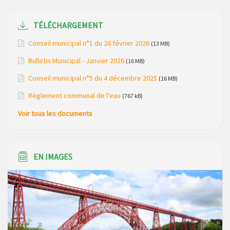
du mois de avril 2026
TÉLÉCHARGEMENT
Modification de gestion du camping de Saint Just, ses
bungalows bois, ses chalets et sa piscine
Conseil municipal n°1 du 26 février 2026
(13 MB)
Réunion d’installation du nouveau conseil municipal à
Bulletin Municipal - Janvier 2026
(16 MB)
Loubaresse le vendredi 20 mars 2026
Conseil municipal n°5 du 4 décembre 2025
(16 MB)
Campagne de collecte des plastiques agricoles le 22 avril
Règlement communal de l'eau
(767 kB)
2026
Voir tous les documents
EN IMAGES