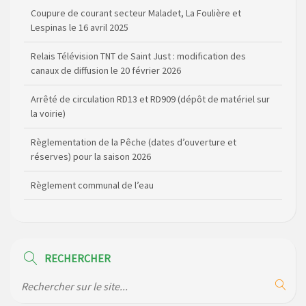
Lespinas le 16 avril 2025
Relais Télévision TNT de Saint Just : modification des
canaux de diffusion le 20 février 2026
Arrêté de circulation RD13 et RD909 (dépôt de matériel sur
la voirie)
Règlementation de la Pêche (dates d’ouverture et
réserves) pour la saison 2026
Règlement communal de l’eau
Agenda Culturel de Saint Flour Communauté Janvier à Juin
Horaire des bus scolaires passant sur la commune
Modification des horaires (et lieux) pour les permanences
RECHERCHER
de la gendarmerie
Maison des services de Ruynes en Margeride – programme