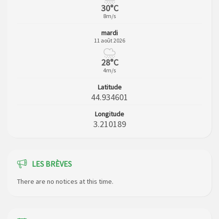
30°C
8m/s
mardi
11 août 2026
28°C
4m/s
Latitude
44.934601
Longitude
3.210189
LES BRÈVES
There are no notices at this time.