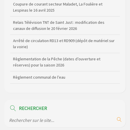
Coupure de courant secteur Maladet, La Foulière et
Lespinas le 16 avril 2025
Relais Télévision TNT de Saint Just : modification des
canaux de diffusion le 20 février 2026
Arrêté de circulation RD13 et RD909 (dépôt de matériel sur
la voirie)
Règlementation de la Pêche (dates d’ouverture et
réserves) pour la saison 2026
Règlement communal de l’eau
Agenda Culturel de Saint Flour Communauté Janvier à Juin
Horaire des bus scolaires passant sur la commune
RECHERCHER
Modification des horaires (et lieux) pour les permanences
de la gendarmerie