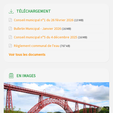
Maison des services de Ruynes en Margeride – programme
du mois de avril 2026
TÉLÉCHARGEMENT
Modification de gestion du camping de Saint Just, ses
Conseil municipal n°1 du 26 février 2026
(13 MB)
bungalows bois, ses chalets et sa piscine
Bulletin Municipal - Janvier 2026
(16 MB)
Réunion d’installation du nouveau conseil municipal à
Conseil municipal n°5 du 4 décembre 2025
(16 MB)
Loubaresse le vendredi 20 mars 2026
Règlement communal de l'eau
(767 kB)
Campagne de collecte des plastiques agricoles le 22 avril
Voir tous les documents
2026
EN IMAGES