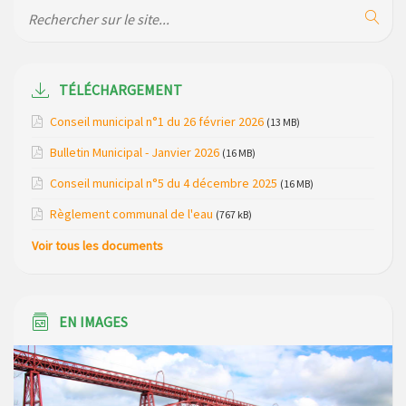
de la gendarmerie
Maison des services de Ruynes en Margeride – programme
du mois de avril 2026
TÉLÉCHARGEMENT
Modification de gestion du camping de Saint Just, ses
Conseil municipal n°1 du 26 février 2026
(13 MB)
bungalows bois, ses chalets et sa piscine
Bulletin Municipal - Janvier 2026
(16 MB)
Réunion d’installation du nouveau conseil municipal à
Conseil municipal n°5 du 4 décembre 2025
(16 MB)
Loubaresse le vendredi 20 mars 2026
Règlement communal de l'eau
(767 kB)
Campagne de collecte des plastiques agricoles le 22 avril
Voir tous les documents
2026
EN IMAGES