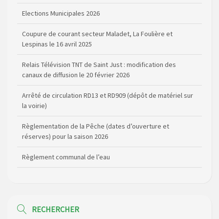
Elections Municipales 2026
Coupure de courant secteur Maladet, La Foulière et
Lespinas le 16 avril 2025
Relais Télévision TNT de Saint Just : modification des
canaux de diffusion le 20 février 2026
Arrêté de circulation RD13 et RD909 (dépôt de matériel sur
la voirie)
Règlementation de la Pêche (dates d’ouverture et
réserves) pour la saison 2026
Règlement communal de l’eau
Agenda Culturel de Saint Flour Communauté Janvier à Juin
Horaire des bus scolaires passant sur la commune
RECHERCHER
Modification des horaires (et lieux) pour les permanences