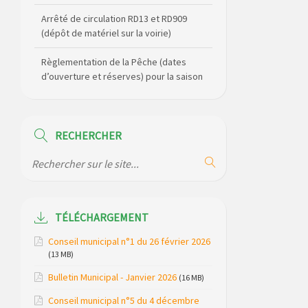
Arrêté de circulation RD13 et RD909
(dépôt de matériel sur la voirie)
Règlementation de la Pêche (dates
d’ouverture et réserves) pour la saison
2026
Règlement communal de l’eau
RECHERCHER
Agenda Culturel de Saint Flour
Communauté Janvier à Juin
Horaire des bus scolaires passant sur
la commune
TÉLÉCHARGEMENT
Modification des horaires (et lieux) pour
Conseil municipal n°1 du 26 février 2026
les permanences de la gendarmerie
(13 MB)
Bulletin Municipal - Janvier 2026
Maison des services de Ruynes en
(16 MB)
Margeride – programme du mois de
Conseil municipal n°5 du 4 décembre
avril 2026