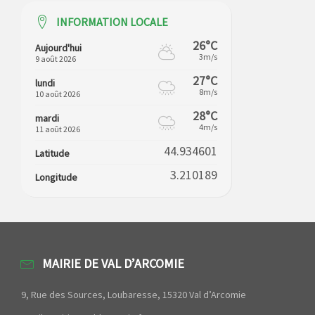
INFORMATION LOCALE
26°C
Aujourd'hui
3m/s
9 août 2026
27°C
lundi
8m/s
10 août 2026
28°C
mardi
4m/s
11 août 2026
44.934601
Latitude
3.210189
Longitude
MAIRIE DE VAL D’ARCOMIE
9, Rue des Sources, Loubaresse, 15320 Val d’Arcomie