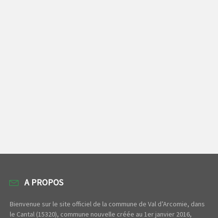
A PROPOS
Bienvenue sur le site officiel de la commune de Val d’Arcomie, dans
le Cantal (15320), commune nouvelle créée au 1er janvier 2016,