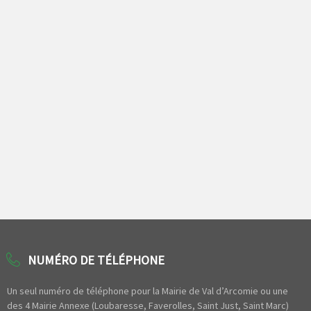
NUMÉRO DE TÉLÉPHONE
Un seul numéro de téléphone pour la Mairie de Val d’Arcomie ou une
des 4 Mairie Annexe (Loubaresse, Faverolles, Saint Just, Saint Marc)