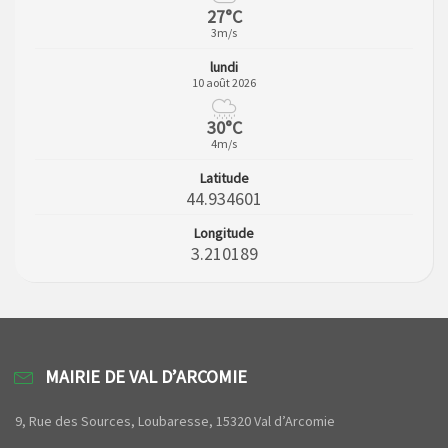
27°C
3m/s
lundi
10 août 2026
30°C
4m/s
Latitude
44.934601
Longitude
3.210189
MAIRIE DE VAL D’ARCOMIE
9, Rue des Sources, Loubaresse, 15320 Val d’Arcomie