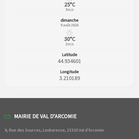
25°C
3m/s
dimanche
9 août 2026
30°C
2m/s
Latitude
44.934601
Longitude
3.210189
MAIRIE DE VAL D’ARCOMIE
9, Rue des Sources, Loubaresse, 15320 Val d’Arcomie