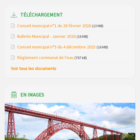
Modification de gestion du camping de Saint Just, ses
TÉLÉCHARGEMENT
bungalows bois, ses chalets et sa piscine
Conseil municipal n°1 du 26 février 2026
(13 MB)
Réunion d’installation du nouveau conseil municipal à
Loubaresse le vendredi 20 mars 2026
Bulletin Municipal - Janvier 2026
(16 MB)
Conseil municipal n°5 du 4 décembre 2025
(16 MB)
Campagne de collecte des plastiques agricoles le 22 avril
2026
Règlement communal de l'eau
(767 kB)
Voir tous les documents
EN IMAGES