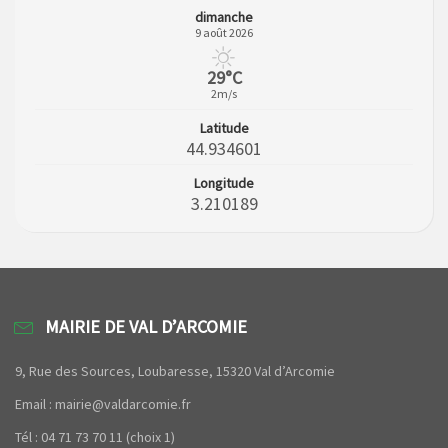
dimanche
9 août 2026
29°C
2m/s
Latitude
44.934601
Longitude
3.210189
MAIRIE DE VAL D’ARCOMIE
9, Rue des Sources, Loubaresse, 15320 Val d’Arcomie
Email : mairie@valdarcomie.fr
Tél : 04 71 73 70 11 (choix 1)