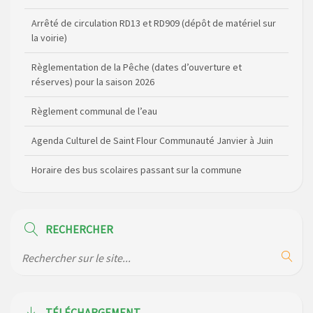
Arrêté de circulation RD13 et RD909 (dépôt de matériel sur
la voirie)
Règlementation de la Pêche (dates d’ouverture et
réserves) pour la saison 2026
Règlement communal de l’eau
Agenda Culturel de Saint Flour Communauté Janvier à Juin
Horaire des bus scolaires passant sur la commune
Modification des horaires (et lieux) pour les permanences
de la gendarmerie
RECHERCHER
Maison des services de Ruynes en Margeride – programme
du mois de avril 2026
Modification de gestion du camping de Saint Just, ses
bungalows bois, ses chalets et sa piscine
TÉLÉCHARGEMENT