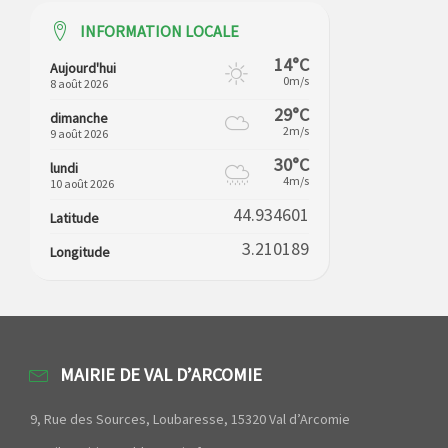
INFORMATION LOCALE
14°C
Aujourd'hui
0m/s
8 août 2026
29°C
dimanche
2m/s
9 août 2026
30°C
lundi
4m/s
10 août 2026
44.934601
Latitude
3.210189
Longitude
MAIRIE DE VAL D’ARCOMIE
9, Rue des Sources, Loubaresse, 15320 Val d’Arcomie