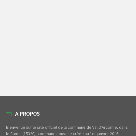
A PROPOS
Bienvenue sur le site officiel de la commune de Val d’Arcomie, dans
le Cantal (15320), commune nouvelle créée au 1er janvier 2016,