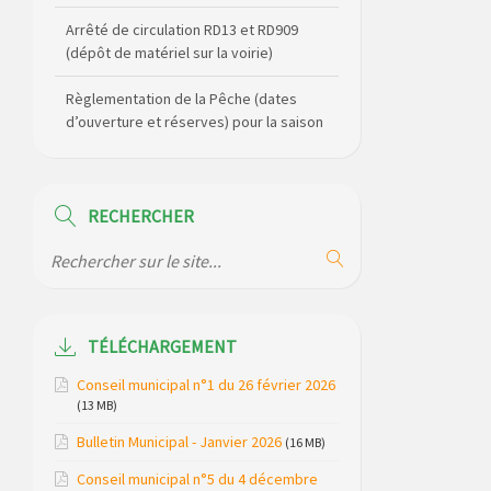
Arrêté de circulation RD13 et RD909
(dépôt de matériel sur la voirie)
Règlementation de la Pêche (dates
d’ouverture et réserves) pour la saison
2026
Règlement communal de l’eau
RECHERCHER
Agenda Culturel de Saint Flour
Communauté Janvier à Juin
Horaire des bus scolaires passant sur
la commune
TÉLÉCHARGEMENT
Modification des horaires (et lieux) pour
Conseil municipal n°1 du 26 février 2026
les permanences de la gendarmerie
(13 MB)
Bulletin Municipal - Janvier 2026
Maison des services de Ruynes en
(16 MB)
Margeride – programme du mois de
Conseil municipal n°5 du 4 décembre
avril 2026