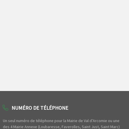
NUMÉRO DE TÉLÉPHONE
Un seul numéro de téléphone pour la Mairie de Val d’Arcomie ou une
des 4 Mairie Annexe (Loubaresse, Faverolles, Saint Just, Saint Marc)