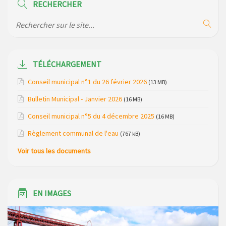
RECHERCHER
Modification des horaires (et lieux) pour les permanences
de la gendarmerie
Maison des services de Ruynes en Margeride – programme
du mois de avril 2026
TÉLÉCHARGEMENT
Modification de gestion du camping de Saint Just, ses
Conseil municipal n°1 du 26 février 2026
(13 MB)
bungalows bois, ses chalets et sa piscine
Bulletin Municipal - Janvier 2026
(16 MB)
Réunion d’installation du nouveau conseil municipal à
Conseil municipal n°5 du 4 décembre 2025
(16 MB)
Loubaresse le vendredi 20 mars 2026
Règlement communal de l'eau
(767 kB)
Campagne de collecte des plastiques agricoles le 22 avril
Voir tous les documents
2026
EN IMAGES