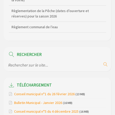
Règlementation de la Pêche (dates d’ouverture et
réserves) pour la saison 2026
Règlement communal de l’eau
Agenda Culturel de Saint Flour Communauté Janvier à Juin
Horaire des bus scolaires passant sur la commune
RECHERCHER
Modification des horaires (et lieux) pour les permanences
de la gendarmerie
Maison des services de Ruynes en Margeride – programme
du mois de avril 2026
TÉLÉCHARGEMENT
Modification de gestion du camping de Saint Just, ses
Conseil municipal n°1 du 26 février 2026
(13 MB)
bungalows bois, ses chalets et sa piscine
Bulletin Municipal - Janvier 2026
(16 MB)
Réunion d’installation du nouveau conseil municipal à
Conseil municipal n°5 du 4 décembre 2025
(16 MB)
Loubaresse le vendredi 20 mars 2026