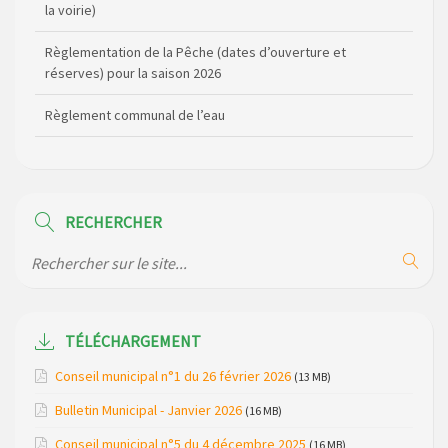
réserves) pour la saison 2026
Règlement communal de l’eau
Agenda Culturel de Saint Flour Communauté Janvier à Juin
Horaire des bus scolaires passant sur la commune
Modification des horaires (et lieux) pour les permanences
de la gendarmerie
RECHERCHER
Maison des services de Ruynes en Margeride – programme
du mois de avril 2026
Modification de gestion du camping de Saint Just, ses
bungalows bois, ses chalets et sa piscine
TÉLÉCHARGEMENT
Réunion d’installation du nouveau conseil municipal à
Conseil municipal n°1 du 26 février 2026
(13 MB)
Loubaresse le vendredi 20 mars 2026
Bulletin Municipal - Janvier 2026
(16 MB)
Campagne de collecte des plastiques agricoles le 22 avril
Conseil municipal n°5 du 4 décembre 2025
(16 MB)