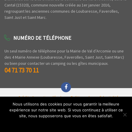
Cantal (15320), commune nouvelle créée au 1er janvier 2016,
regroupant les anciennes communes de Loubaresse, Faverolles,
Saint Just et Saint Marc.
NUMÉRO DE TÉLÉPHONE
Un seul numéro de téléphone pour la Mairie de Val d’Arcomie ou une
des 4 Mairie Annexe (Loubaresse, Faverolles, Saint Just, Saint Marc)
ou bien pour contacter un camping ou les gîtes municipaux.
04 71 73 70 11
Crédits & mentions légales
Politique de confidentialité
Espace privé
Nous utilisons des cookies pour vous garantir la meilleure
expérience sur notre site web. Si vous continuez à utiliser ce
Copyright © 2020 Commune de Val d'Arcomie - Tous droits réservés - Par l'
Agence
site, nous supposerons que vous en êtes satisfait.
Z'
.
Ok