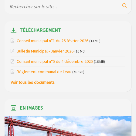
bungalows bois, ses chalets et sa piscine
Réunion d’installation du nouveau conseil municipal à
Loubaresse le vendredi 20 mars 2026
TÉLÉCHARGEMENT
Campagne de collecte des plastiques agricoles le 22 avril
Conseil municipal n°1 du 26 février 2026
(13 MB)
2026
Bulletin Municipal - Janvier 2026
(16 MB)
Construction de dalles béton sur les points de collecte des
Conseil municipal n°5 du 4 décembre 2025
(16 MB)
déchets ménagers
Règlement communal de l'eau
(767 kB)
Voir tous les documents
EN IMAGES