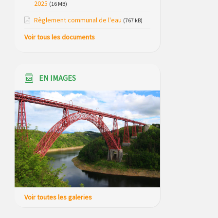
Saint Just, ses bungalows bois, ses
2025
(16 MB)
chalets et sa piscine
Règlement communal de l'eau
(767 kB)
Réunion d’installation du nouveau
Voir tous les documents
conseil municipal à Loubaresse le
vendredi 20 mars 2026
Campagne de collecte des plastiques
EN IMAGES
agricoles le 22 avril 2026
Voir toutes les galeries