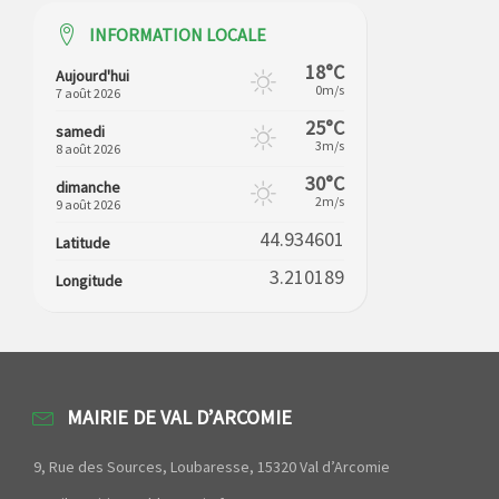
INFORMATION LOCALE
18°C
Aujourd'hui
0m/s
7 août 2026
25°C
samedi
3m/s
8 août 2026
30°C
dimanche
2m/s
9 août 2026
44.934601
Latitude
3.210189
Longitude
MAIRIE DE VAL D’ARCOMIE
9, Rue des Sources, Loubaresse, 15320 Val d’Arcomie