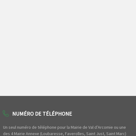
NUMÉRO DE TÉLÉPHONE
Un seul numéro de téléphone pour la Mairie de Val d’Arcomie ou une
des 4 Mairie Annexe (Loubaresse, Faverolles, Saint Just, Saint Marc)