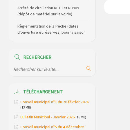
Règlementation de la Pêche (dates
d’ouverture et réserves) pour la saison
2026
Règlement communal de l’eau
Agenda Culturel de Saint Flour
Communauté Janvier à Juin
RECHERCHER
Horaire des bus scolaires passant sur
la commune
Modification des horaires (et lieux) pour
les permanences de la gendarmerie
TÉLÉCHARGEMENT
Maison des services de Ruynes en
Conseil municipal n°1 du 26 février 2026
Margeride – programme du mois de
(13 MB)
avril 2026
Bulletin Municipal - Janvier 2026
(16 MB)
Modification de gestion du camping de
Conseil municipal n°5 du 4 décembre