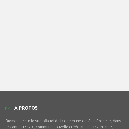
A PROPOS
Bienvenue sur le site officiel de la commune de Val d’Arcomie, dans
le Cantal (15320), commune nouvelle créée au 1er janvier 2016,