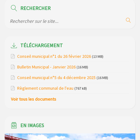
Horaire des bus scolaires passant sur la commune
RECHERCHER
Modification des horaires (et lieux) pour les permanences
de la gendarmerie
Maison des services de Ruynes en Margeride – programme
du mois de avril 2026
TÉLÉCHARGEMENT
Modification de gestion du camping de Saint Just, ses
Conseil municipal n°1 du 26 février 2026
(13 MB)
bungalows bois, ses chalets et sa piscine
Bulletin Municipal - Janvier 2026
(16 MB)
Réunion d’installation du nouveau conseil municipal à
Conseil municipal n°5 du 4 décembre 2025
(16 MB)
Loubaresse le vendredi 20 mars 2026
Règlement communal de l'eau
(767 kB)
Campagne de collecte des plastiques agricoles le 22 avril
Voir tous les documents
2026
EN IMAGES