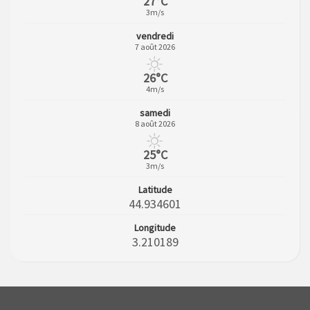
27°C
3m/s
vendredi
7 août 2026
26°C
4m/s
samedi
8 août 2026
25°C
3m/s
Latitude
44.934601
Longitude
3.210189