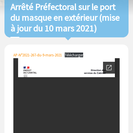
Arrêté Préfectoral sur le port
du masque en extérieur (mise
à jour du 10 mars 2021)
AP-N°2021-267-du-9-mars-2021
Télécharger