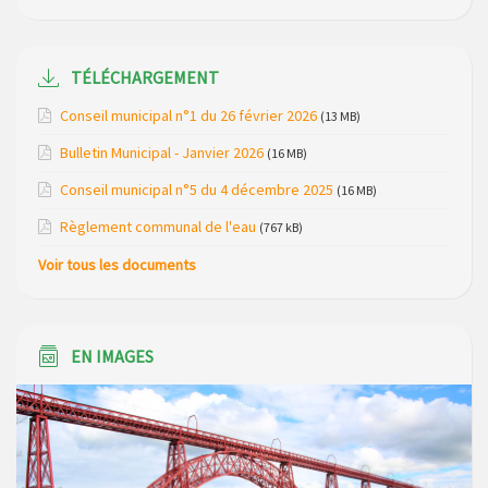
Modification de gestion du camping de Saint Just, ses
bungalows bois, ses chalets et sa piscine
TÉLÉCHARGEMENT
Réunion d’installation du nouveau conseil municipal à
Conseil municipal n°1 du 26 février 2026
(13 MB)
Loubaresse le vendredi 20 mars 2026
Bulletin Municipal - Janvier 2026
(16 MB)
Campagne de collecte des plastiques agricoles le 22 avril
Conseil municipal n°5 du 4 décembre 2025
(16 MB)
2026
Règlement communal de l'eau
(767 kB)
Voir tous les documents
EN IMAGES