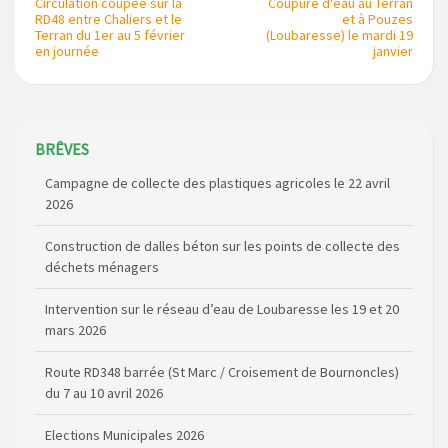
Circulation coupée sur la
Coupure d'eau au Terran
RD48 entre Chaliers et le
et à Pouzes
Terran du 1er au 5 février
(Loubaresse) le mardi 19
en journée
janvier
Campagne de collecte des plastiques agricoles le 22 avril
BRÊVES
2026
Construction de dalles béton sur les points de collecte des
déchets ménagers
Intervention sur le réseau d’eau de Loubaresse les 19 et 20
mars 2026
Route RD348 barrée (St Marc / Croisement de Bournoncles)
du 7 au 10 avril 2026
Elections Municipales 2026
Coupure de courant secteur Maladet, La Foulière et