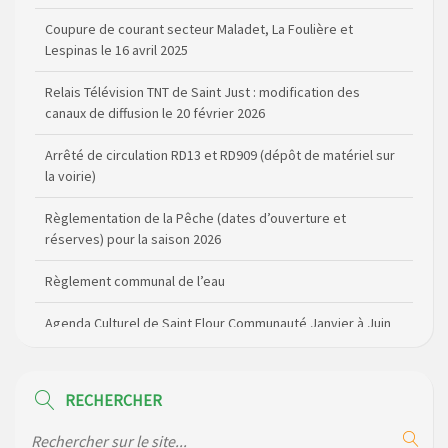
Lespinas le 16 avril 2025
Relais Télévision TNT de Saint Just : modification des
canaux de diffusion le 20 février 2026
Arrêté de circulation RD13 et RD909 (dépôt de matériel sur
la voirie)
Règlementation de la Pêche (dates d’ouverture et
réserves) pour la saison 2026
Règlement communal de l’eau
Agenda Culturel de Saint Flour Communauté Janvier à Juin
Horaire des bus scolaires passant sur la commune
Modification des horaires (et lieux) pour les permanences
de la gendarmerie
RECHERCHER
Maison des services de Ruynes en Margeride – programme
du mois de avril 2026