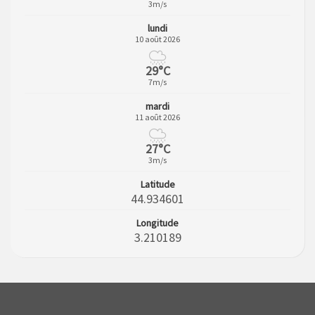
3m/s
lundi
10 août 2026
29°C
7m/s
mardi
11 août 2026
27°C
3m/s
Latitude
44.934601
Longitude
3.210189