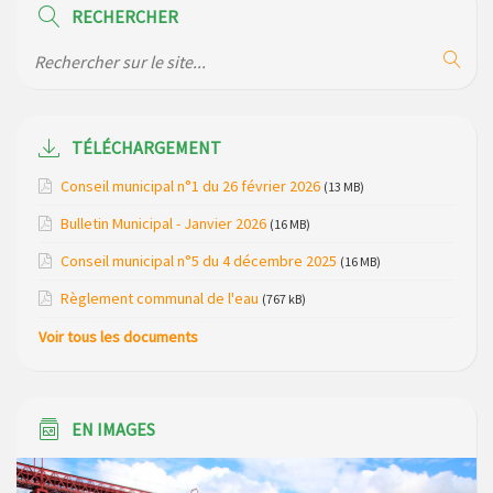
de la gendarmerie
RECHERCHER
Maison des services de Ruynes en Margeride – programme
du mois de avril 2026
Modification de gestion du camping de Saint Just, ses
bungalows bois, ses chalets et sa piscine
TÉLÉCHARGEMENT
Réunion d’installation du nouveau conseil municipal à
Conseil municipal n°1 du 26 février 2026
(13 MB)
Loubaresse le vendredi 20 mars 2026
Bulletin Municipal - Janvier 2026
(16 MB)
Campagne de collecte des plastiques agricoles le 22 avril
Conseil municipal n°5 du 4 décembre 2025
(16 MB)
2026
Règlement communal de l'eau
(767 kB)
Voir tous les documents
EN IMAGES