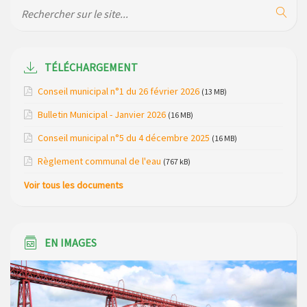
de la gendarmerie
Maison des services de Ruynes en Margeride – programme
du mois de avril 2026
TÉLÉCHARGEMENT
Modification de gestion du camping de Saint Just, ses
Conseil municipal n°1 du 26 février 2026
(13 MB)
bungalows bois, ses chalets et sa piscine
Bulletin Municipal - Janvier 2026
(16 MB)
Réunion d’installation du nouveau conseil municipal à
Conseil municipal n°5 du 4 décembre 2025
(16 MB)
Loubaresse le vendredi 20 mars 2026
Règlement communal de l'eau
(767 kB)
Campagne de collecte des plastiques agricoles le 22 avril
Voir tous les documents
2026
EN IMAGES