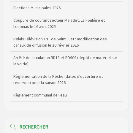
Elections Municipales 2026
Coupure de courant secteur Maladet, La Foulière et
Lespinas le 16 avril 2025
Relais Télévision TNT de Saint Just : modification des
canaux de diffusion le 20 février 2026
Arrêté de circulation RD13 et RD909 (dépôt de matériel sur
la voirie)
Règlementation de la Pêche (dates d’ouverture et
réserves) pour la saison 2026
Règlement communal de l’eau
Agenda Culturel de Saint Flour Communauté Janvier à Juin
Horaire des bus scolaires passant sur la commune
RECHERCHER
Modification des horaires (et lieux) pour les permanences