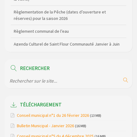
réserves) pour la saison 2026
Règlement communal de l’eau
Agenda Culturel de Saint Flour Communauté Janvier à Juin
Horaire des bus scolaires passant sur la commune
Modification des horaires (et lieux) pour les permanences
de la gendarmerie
RECHERCHER
Maison des services de Ruynes en Margeride – programme
du mois de avril 2026
Modification de gestion du camping de Saint Just, ses
bungalows bois, ses chalets et sa piscine
TÉLÉCHARGEMENT
Réunion d’installation du nouveau conseil municipal à
Conseil municipal n°1 du 26 février 2026
(13 MB)
Loubaresse le vendredi 20 mars 2026
Bulletin Municipal - Janvier 2026
(16 MB)
Campagne de collecte des plastiques agricoles le 22 avril
Conseil municipal n°5 du 4 décembre 2025
(16 MB)