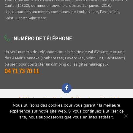
Cantal (15320), commune nouvelle créée au 1er janvier 2016,
regroupant les anciennes communes de Loubaresse, Faverolles,
Saint Just et Saint Marc.
NUMÉRO DE TÉLÉPHONE
Un seul numéro de téléphone pour la Mairie de Val d’Arcomie ou une
des 4 Mairie Annexe (Loubaresse, Faverolles, Saint Just, Saint Marc)
ou bien pour contacter un camping ou les gîtes municipaux.
04 71 73 70 11
Crédits & mentions légales
Politique de confidentialité
Espace privé
Nous utilisons des cookies pour vous garantir la meilleure
expérience sur notre site web. Si vous continuez à utiliser ce
Copyright © 2020 Commune de Val d'Arcomie - Tous droits réservés - Par l'
Agence
site, nous supposerons que vous en êtes satisfait.
Z'
.
Ok