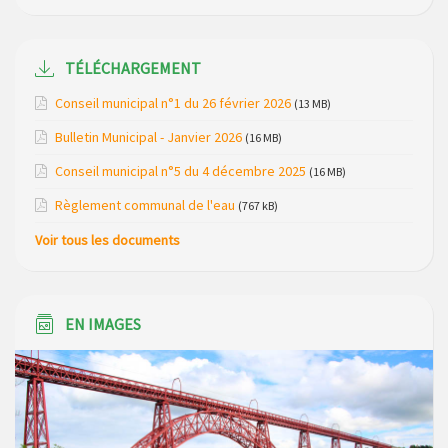
Maison des services de Ruynes en Margeride – programme
du mois de avril 2026
TÉLÉCHARGEMENT
Modification de gestion du camping de Saint Just, ses
Conseil municipal n°1 du 26 février 2026
(13 MB)
bungalows bois, ses chalets et sa piscine
Bulletin Municipal - Janvier 2026
(16 MB)
Réunion d’installation du nouveau conseil municipal à
Conseil municipal n°5 du 4 décembre 2025
(16 MB)
Loubaresse le vendredi 20 mars 2026
Règlement communal de l'eau
(767 kB)
Campagne de collecte des plastiques agricoles le 22 avril
Voir tous les documents
2026
EN IMAGES