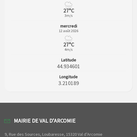
27°C
3m/s
mercredi
12 août 2026
27°C
4m/s
Latitude
44.934601
Longitude
3.210189
MAIRIE DE VAL D’ARCOMIE
9, Rue des Sources, Loubaresse, 15320 Val d’Arcomie