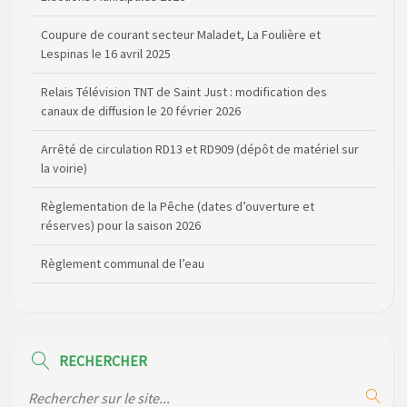
Coupure de courant secteur Maladet, La Foulière et
Lespinas le 16 avril 2025
Relais Télévision TNT de Saint Just : modification des
canaux de diffusion le 20 février 2026
Arrêté de circulation RD13 et RD909 (dépôt de matériel sur
la voirie)
Règlementation de la Pêche (dates d’ouverture et
réserves) pour la saison 2026
Règlement communal de l’eau
Agenda Culturel de Saint Flour Communauté Janvier à Juin
Horaire des bus scolaires passant sur la commune
RECHERCHER
Modification des horaires (et lieux) pour les permanences
de la gendarmerie