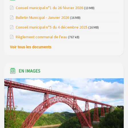
Modification de gestion du camping de Saint Just, ses
Conseil municipal n°1 du 26 février 2026
(13 MB)
bungalows bois, ses chalets et sa piscine
Bulletin Municipal - Janvier 2026
(16 MB)
Réunion d’installation du nouveau conseil municipal à
Conseil municipal n°5 du 4 décembre 2025
(16 MB)
Loubaresse le vendredi 20 mars 2026
Règlement communal de l'eau
(767 kB)
Campagne de collecte des plastiques agricoles le 22 avril
Voir tous les documents
2026
EN IMAGES