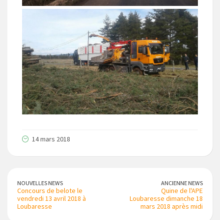
14 mars 2018
NOUVELLES NEWS
ANCIENNE NEWS
Concours de belote le
Quine de l'APE
vendredi 13 avril 2018 à
Loubaresse dimanche 18
Loubaresse
mars 2018 après midi