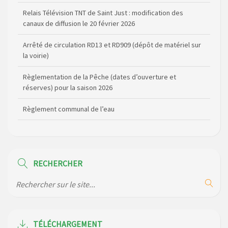
Relais Télévision TNT de Saint Just : modification des
canaux de diffusion le 20 février 2026
Arrêté de circulation RD13 et RD909 (dépôt de matériel sur
la voirie)
Règlementation de la Pêche (dates d’ouverture et
réserves) pour la saison 2026
Règlement communal de l’eau
Agenda Culturel de Saint Flour Communauté Janvier à Juin
Horaire des bus scolaires passant sur la commune
RECHERCHER
Modification des horaires (et lieux) pour les permanences
de la gendarmerie
Maison des services de Ruynes en Margeride – programme
du mois de avril 2026
TÉLÉCHARGEMENT