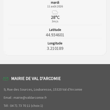
mardi
11 août 2026
28°C
3m/s
Latitude
44.934601
Longitude
3.210189
MAIRIE DE VAL D’ARCOMIE
9, Rue des Sources, Loubaresse, 15320 Val d’Arcomie
Email : mairie@valdarcomie.fr
Tél : 04 71 73 70 11 (choix 1)