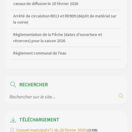
canaux de diffusion le 20 février 2026
Arrêté de circulation RD13 et RD909 (dépôt de matériel sur
la voirie)
Règlementation de la Pêche (dates d’ouverture et
réserves) pour la saison 2026
Règlement communal de l’eau
Agenda Culturel de Saint Flour Communauté Janvier à Juin
Horaire des bus scolaires passant sur la commune
RECHERCHER
Modification des horaires (et lieux) pour les permanences
de la gendarmerie
Maison des services de Ruynes en Margeride – programme
du mois de avril 2026
TÉLÉCHARGEMENT
Modification de gestion du camping de Saint Just, ses
Conseil municipal n°1 du 26 février 2026
(13 MB)