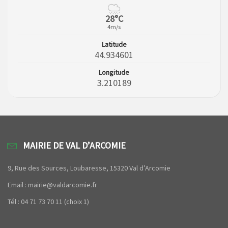
28°C
4m/s
Latitude
44.934601
Longitude
3.210189
MAIRIE DE VAL D’ARCOMIE
9, Rue des Sources, Loubaresse, 15320 Val d’Arcomie
Email : mairie@valdarcomie.fr
Tél : 04 71 73 70 11 (choix 1)