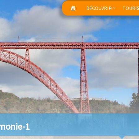
DÉCOUVRIR
TOURI
monie-1