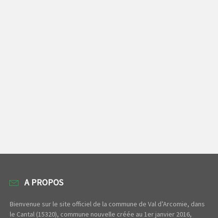
A PROPOS
Bienvenue sur le site officiel de la commune de Val d’Arcomie, dans
le Cantal (15320), commune nouvelle créée au 1er janvier 2016,