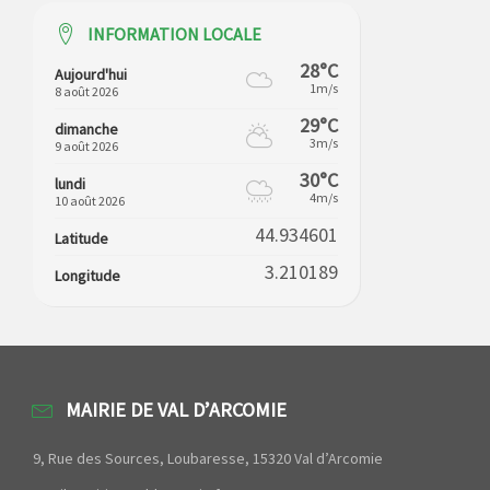
INFORMATION LOCALE
28°C
Aujourd'hui
1m/s
8 août 2026
29°C
dimanche
3m/s
9 août 2026
30°C
lundi
4m/s
10 août 2026
44.934601
Latitude
3.210189
Longitude
MAIRIE DE VAL D’ARCOMIE
9, Rue des Sources, Loubaresse, 15320 Val d’Arcomie