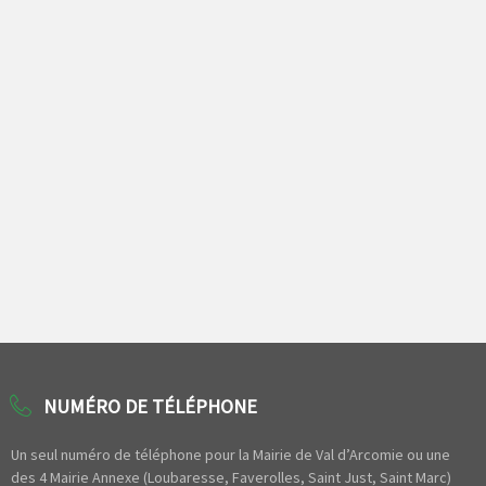
NUMÉRO DE TÉLÉPHONE
Un seul numéro de téléphone pour la Mairie de Val d’Arcomie ou une
des 4 Mairie Annexe (Loubaresse, Faverolles, Saint Just, Saint Marc)