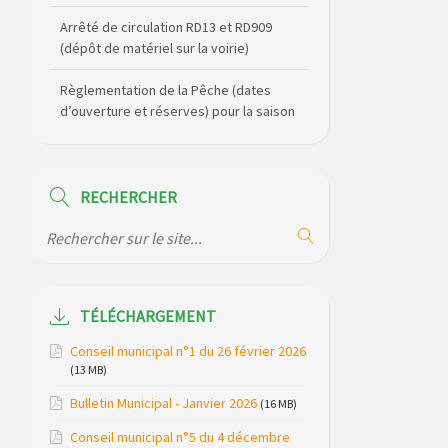
Arrêté de circulation RD13 et RD909
(dépôt de matériel sur la voirie)
Règlementation de la Pêche (dates
d’ouverture et réserves) pour la saison
2026
Règlement communal de l’eau
RECHERCHER
Agenda Culturel de Saint Flour
Communauté Janvier à Juin
Horaire des bus scolaires passant sur
la commune
TÉLÉCHARGEMENT
Modification des horaires (et lieux) pour
Conseil municipal n°1 du 26 février 2026
les permanences de la gendarmerie
(13 MB)
Bulletin Municipal - Janvier 2026
Maison des services de Ruynes en
(16 MB)
Margeride – programme du mois de
Conseil municipal n°5 du 4 décembre
avril 2026