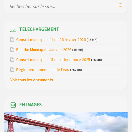
de la gendarmerie
Maison des services de Ruynes en Margeride – programme
du mois de avril 2026
TÉLÉCHARGEMENT
Modification de gestion du camping de Saint Just, ses
Conseil municipal n°1 du 26 février 2026
(13 MB)
bungalows bois, ses chalets et sa piscine
Bulletin Municipal - Janvier 2026
(16 MB)
Réunion d’installation du nouveau conseil municipal à
Conseil municipal n°5 du 4 décembre 2025
(16 MB)
Loubaresse le vendredi 20 mars 2026
Règlement communal de l'eau
(767 kB)
Campagne de collecte des plastiques agricoles le 22 avril
Voir tous les documents
2026
EN IMAGES