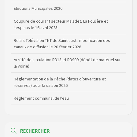
Elections Municipales 2026
Coupure de courant secteur Maladet, La Foulière et
Lespinas le 16 avril 2025
Relais Télévision TNT de Saint Just : modification des
canaux de diffusion le 20 février 2026
Arrêté de circulation RD13 et RD909 (dépôt de matériel sur
la voirie)
Règlementation de la Pêche (dates d’ouverture et
réserves) pour la saison 2026
Règlement communal de l’eau
Agenda Culturel de Saint Flour Communauté Janvier à Juin
Horaire des bus scolaires passant sur la commune
RECHERCHER
Modification des horaires (et lieux) pour les permanences