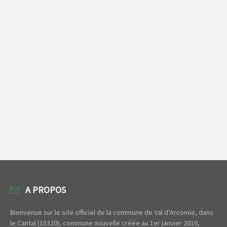
A PROPOS
Bienvenue sur le site officiel de la commune de Val d’Arcomie, dans
le Cantal (15320), commune nouvelle créée au 1er janvier 2016,