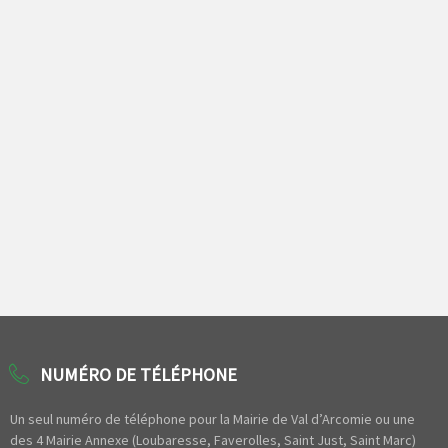
NUMÉRO DE TÉLÉPHONE
Un seul numéro de téléphone pour la Mairie de Val d’Arcomie ou une
des 4 Mairie Annexe (Loubaresse, Faverolles, Saint Just, Saint Marc)