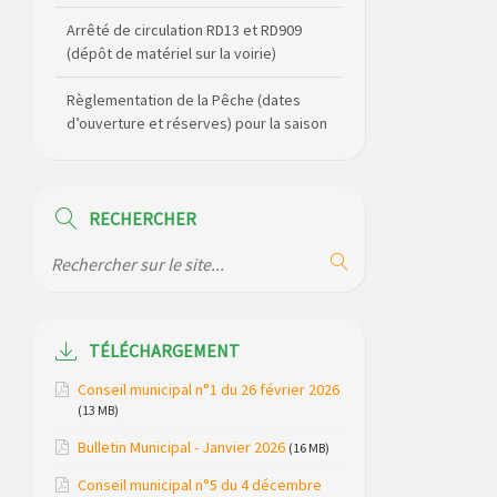
Arrêté de circulation RD13 et RD909
(dépôt de matériel sur la voirie)
Règlementation de la Pêche (dates
d’ouverture et réserves) pour la saison
2026
Règlement communal de l’eau
RECHERCHER
Agenda Culturel de Saint Flour
Communauté Janvier à Juin
Horaire des bus scolaires passant sur
la commune
TÉLÉCHARGEMENT
Modification des horaires (et lieux) pour
Conseil municipal n°1 du 26 février 2026
les permanences de la gendarmerie
(13 MB)
Bulletin Municipal - Janvier 2026
Maison des services de Ruynes en
(16 MB)
Margeride – programme du mois de
Conseil municipal n°5 du 4 décembre
avril 2026