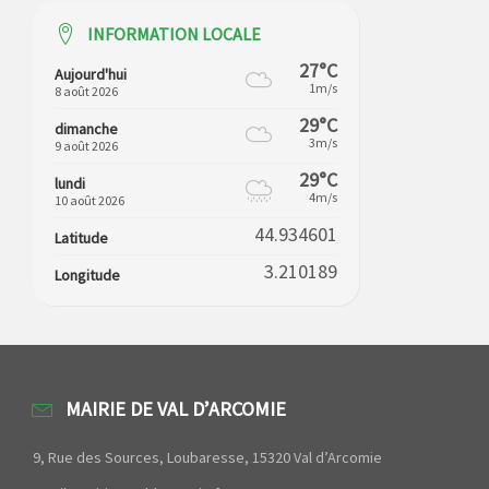
INFORMATION LOCALE
27°C
Aujourd'hui
1m/s
8 août 2026
29°C
dimanche
3m/s
9 août 2026
29°C
lundi
4m/s
10 août 2026
44.934601
Latitude
3.210189
Longitude
MAIRIE DE VAL D’ARCOMIE
9, Rue des Sources, Loubaresse, 15320 Val d’Arcomie