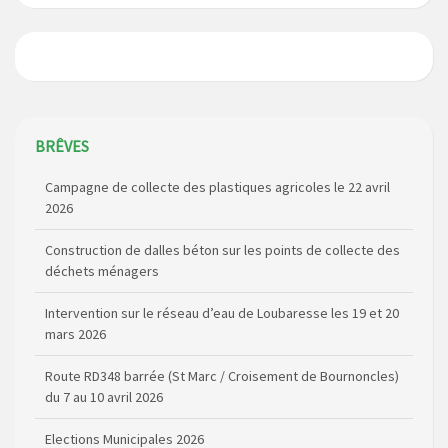
Campagne de collecte des plastiques agricoles le 22 avril
BRÊVES
2026
Construction de dalles béton sur les points de collecte des
déchets ménagers
Intervention sur le réseau d’eau de Loubaresse les 19 et 20
mars 2026
Route RD348 barrée (St Marc / Croisement de Bournoncles)
du 7 au 10 avril 2026
Elections Municipales 2026
Coupure de courant secteur Maladet, La Foulière et