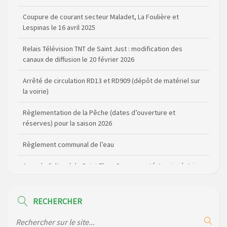
Lespinas le 16 avril 2025
Relais Télévision TNT de Saint Just : modification des
canaux de diffusion le 20 février 2026
Arrêté de circulation RD13 et RD909 (dépôt de matériel sur
la voirie)
Règlementation de la Pêche (dates d’ouverture et
réserves) pour la saison 2026
Règlement communal de l’eau
Agenda Culturel de Saint Flour Communauté Janvier à Juin
Horaire des bus scolaires passant sur la commune
Modification des horaires (et lieux) pour les permanences
de la gendarmerie
RECHERCHER
Maison des services de Ruynes en Margeride – programme