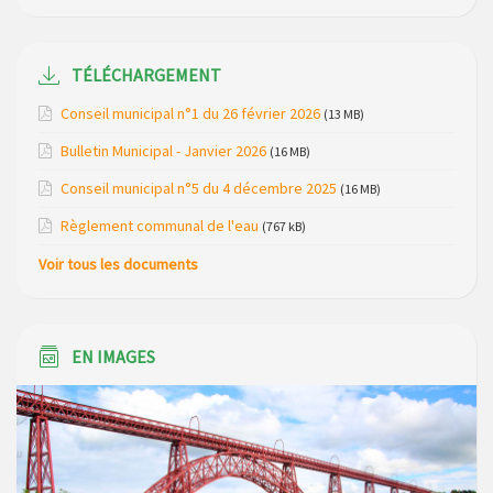
du mois de avril 2026
Modification de gestion du camping de Saint Just, ses
bungalows bois, ses chalets et sa piscine
TÉLÉCHARGEMENT
Conseil municipal n°1 du 26 février 2026
(13 MB)
Réunion d’installation du nouveau conseil municipal à
Loubaresse le vendredi 20 mars 2026
Bulletin Municipal - Janvier 2026
(16 MB)
Campagne de collecte des plastiques agricoles le 22 avril
Conseil municipal n°5 du 4 décembre 2025
(16 MB)
2026
Règlement communal de l'eau
(767 kB)
Voir tous les documents
EN IMAGES