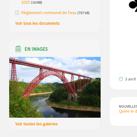
2025
(16 MB)
chalets et sa piscine
Règlement communal de l'eau
(767 kB)
Réunion d’installation du nouveau
Voir tous les documents
conseil municipal à Loubaresse le
vendredi 20 mars 2026
Campagne de collecte des plastiques
EN IMAGES
agricoles le 22 avril 2026
3 avril
NOUVELLE
Quine le 
Voir toutes les galeries