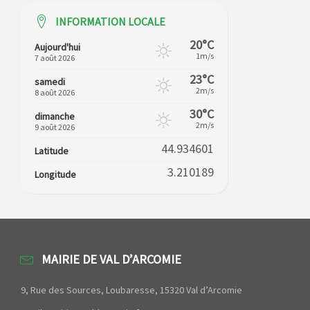
INFORMATION LOCALE
20°C
Aujourd'hui
1m/s
7 août 2026
23°C
samedi
2m/s
8 août 2026
30°C
dimanche
2m/s
9 août 2026
44.934601
Latitude
3.210189
Longitude
MAIRIE DE VAL D’ARCOMIE
9, Rue des Sources, Loubaresse, 15320 Val d’Arcomie