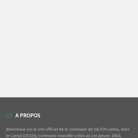
A PROPOS
Bienvenue sur le site officiel de la commune de Val d’Arcomie, dans
le Cantal (15320), commune nouvelle créée au 1er janvier 2016,