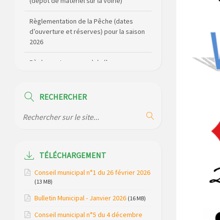
Règlementation de la Pêche (dates
d’ouverture et réserves) pour la saison
2026
Règlement communal de l’eau
Agenda Culturel de Saint Flour
Communauté Janvier à Juin
RECHERCHER
Horaire des bus scolaires passant sur
la commune
Modification des horaires (et lieux) pour
les permanences de la gendarmerie
TÉLÉCHARGEMENT
Maison des services de Ruynes en
Conseil municipal n°1 du 26 février 2026
Margeride – programme du mois de
(13 MB)
avril 2026
Bulletin Municipal - Janvier 2026
(16 MB)
Modification de gestion du camping de
Conseil municipal n°5 du 4 décembre
Saint Just, ses bungalows bois, ses