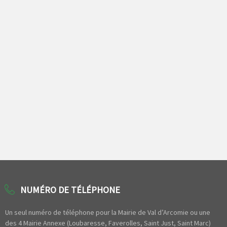
NUMÉRO DE TÉLÉPHONE
Un seul numéro de téléphone pour la Mairie de Val d’Arcomie ou une
des 4 Mairie Annexe (Loubaresse, Faverolles, Saint Just, Saint Marc)