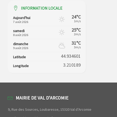
INFORMATION LOCALE
24°C
Aujourd'hui
1m/s
7 août 2026
25°C
samedi
2m/s
8 août 2026
31°C
dimanche
3m/s
9 août 2026
44.934601
Latitude
3.210189
Longitude
MAIRIE DE VAL D’ARCOMIE
9, Rue des Sources, Loubaresse, 15320 Val d’Arcomie