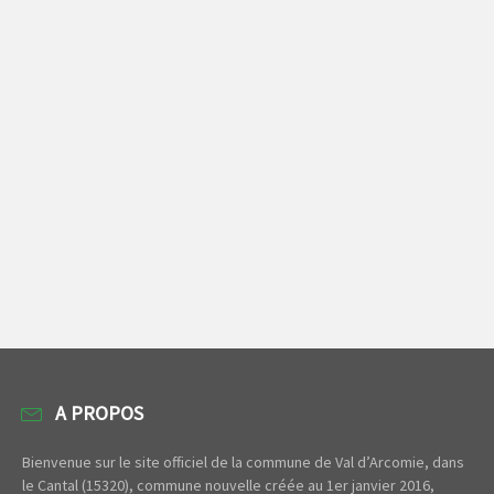
A PROPOS
Bienvenue sur le site officiel de la commune de Val d’Arcomie, dans
le Cantal (15320), commune nouvelle créée au 1er janvier 2016,