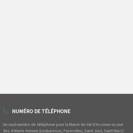
NUMÉRO DE TÉLÉPHONE
Un seul numéro de téléphone pour la Mairie de Val d’Arcomie ou une
des 4 Mairie Annexe (Loubaresse, Faverolles, Saint Just, Saint Marc)