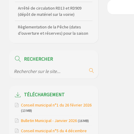
Arrêté de circulation RD13 et RD909
(dépôt de matériel sur la voirie)
Règlementation de la Pêche (dates
d’ouverture et réserves) pour la saison
2026
Règlement communal de l’eau
RECHERCHER
Agenda Culturel de Saint Flour
Communauté Janvier à Juin
Horaire des bus scolaires passant sur
la commune
TÉLÉCHARGEMENT
Modification des horaires (et lieux) pour
Conseil municipal n°1 du 26 février 2026
les permanences de la gendarmerie
(13 MB)
Bulletin Municipal - Janvier 2026
Maison des services de Ruynes en
(16 MB)
Margeride – programme du mois de
Conseil municipal n°5 du 4 décembre
avril 2026