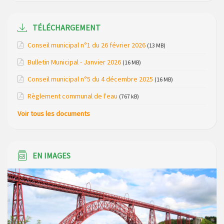
du mois de avril 2026
Modification de gestion du camping de Saint Just, ses
TÉLÉCHARGEMENT
bungalows bois, ses chalets et sa piscine
Conseil municipal n°1 du 26 février 2026
(13 MB)
Réunion d’installation du nouveau conseil municipal à
Bulletin Municipal - Janvier 2026
(16 MB)
Loubaresse le vendredi 20 mars 2026
Conseil municipal n°5 du 4 décembre 2025
(16 MB)
Campagne de collecte des plastiques agricoles le 22 avril
Règlement communal de l'eau
(767 kB)
2026
Voir tous les documents
EN IMAGES