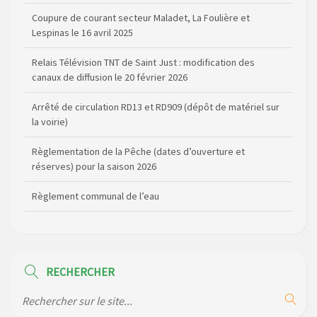
Lespinas le 16 avril 2025
Relais Télévision TNT de Saint Just : modification des
canaux de diffusion le 20 février 2026
Arrêté de circulation RD13 et RD909 (dépôt de matériel sur
la voirie)
Règlementation de la Pêche (dates d’ouverture et
réserves) pour la saison 2026
Règlement communal de l’eau
Agenda Culturel de Saint Flour Communauté Janvier à Juin
Horaire des bus scolaires passant sur la commune
Modification des horaires (et lieux) pour les permanences
RECHERCHER
de la gendarmerie
Maison des services de Ruynes en Margeride – programme