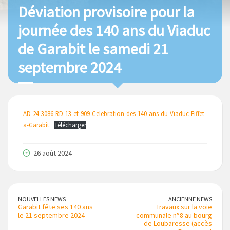
Déviation provisoire pour la
journée des 140 ans du Viaduc
de Garabit le samedi 21
septembre 2024
AD-24-3086-RD-13-et-909-Celebration-des-140-ans-du-Viaduc-Eiffet-
a-Garabit
Télécharger
26 août 2024
NOUVELLES NEWS
ANCIENNE NEWS
Garabit fête ses 140 ans
Travaux sur la voie
le 21 septembre 2024
communale n°8 au bourg
de Loubaresse (accès