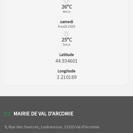
26°C
4m/s
samedi
8 août 2026
25°C
3m/s
Latitude
44.934601
Longitude
3.210189
MAIRIE DE VAL D’ARCOMIE
9, Rue des Sources, Loubaresse, 15320 Val d’Arcomie