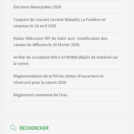
Coupure de courant secteur Maladet, La Foulière et
Lespinas le 16 avril 2025
Relais Télévision TNT de Saint Just : modification des
canaux de diffusion le 20 février 2026
Arrêté de circulation RD13 et RD909 (dépôt de matériel sur
la voirie)
Règlementation de la Pêche (dates d’ouverture et
réserves) pour la saison 2026
Règlement communal de l’eau
Agenda Culturel de Saint Flour Communauté Janvier à Juin
Horaire des bus scolaires passant sur la commune
Modification des horaires (et lieux) pour les permanences
de la gendarmerie
RECHERCHER