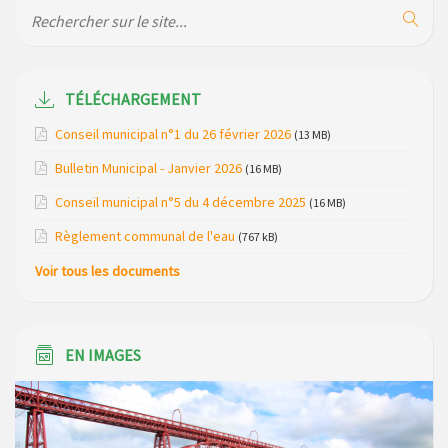
Maison des services de Ruynes en Margeride – programme
du mois de avril 2026
Modification de gestion du camping de Saint Just, ses
bungalows bois, ses chalets et sa piscine
TÉLÉCHARGEMENT
Conseil municipal n°1 du 26 février 2026
(13 MB)
Réunion d’installation du nouveau conseil municipal à
Loubaresse le vendredi 20 mars 2026
Bulletin Municipal - Janvier 2026
(16 MB)
Conseil municipal n°5 du 4 décembre 2025
Campagne de collecte des plastiques agricoles le 22 avril
(16 MB)
2026
Règlement communal de l'eau
(767 kB)
Voir tous les documents
EN IMAGES