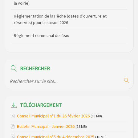
la voirie)
Règlementation de la Pêche (dates d’ouverture et
réserves) pour la saison 2026
Règlement communal de l’eau
Agenda Culturel de Saint Flour Communauté Janvier à Juin
Horaire des bus scolaires passant sur la commune
RECHERCHER
Modification des horaires (et lieux) pour les permanences
de la gendarmerie
Maison des services de Ruynes en Margeride – programme
du mois de avril 2026
TÉLÉCHARGEMENT
Modification de gestion du camping de Saint Just, ses
Conseil municipal n°1 du 26 février 2026
(13 MB)
bungalows bois, ses chalets et sa piscine
Bulletin Municipal - Janvier 2026
(16 MB)
Réunion d’installation du nouveau conseil municipal à
Conseil municipal n°5 du 4 décembre 2025
(16 MB)