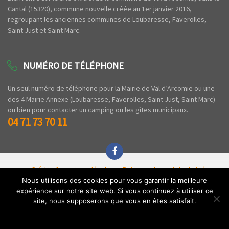
Cantal (15320), commune nouvelle créée au 1er janvier 2016,
regroupant les anciennes communes de Loubaresse, Faverolles,
Saint Just et Saint Marc.
NUMÉRO DE TÉLÉPHONE
Un seul numéro de téléphone pour la Mairie de Val d’Arcomie ou une
des 4 Mairie Annexe (Loubaresse, Faverolles, Saint Just, Saint Marc)
ou bien pour contacter un camping ou les gîtes municipaux.
04 71 73 70 11
Crédits & mentions légales
Politique de confidentialité
Espace privé
Nous utilisons des cookies pour vous garantir la meilleure
expérience sur notre site web. Si vous continuez à utiliser ce
Copyright © 2020 Commune de Val d'Arcomie - Tous droits réservés - Par l'
Agence
site, nous supposerons que vous en êtes satisfait.
Z'
.
Ok