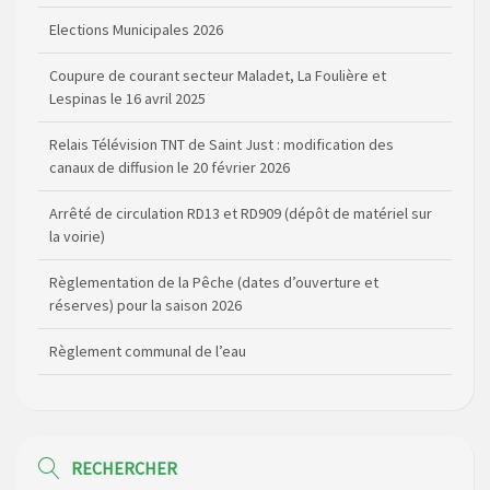
Elections Municipales 2026
Coupure de courant secteur Maladet, La Foulière et
Lespinas le 16 avril 2025
Relais Télévision TNT de Saint Just : modification des
canaux de diffusion le 20 février 2026
Arrêté de circulation RD13 et RD909 (dépôt de matériel sur
la voirie)
Règlementation de la Pêche (dates d’ouverture et
réserves) pour la saison 2026
Règlement communal de l’eau
Agenda Culturel de Saint Flour Communauté Janvier à Juin
Horaire des bus scolaires passant sur la commune
RECHERCHER
Modification des horaires (et lieux) pour les permanences