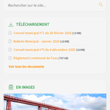
de la gendarmerie
Maison des services de Ruynes en Margeride – programme
du mois de avril 2026
TÉLÉCHARGEMENT
Modification de gestion du camping de Saint Just, ses
Conseil municipal n°1 du 26 février 2026
(13 MB)
bungalows bois, ses chalets et sa piscine
Bulletin Municipal - Janvier 2026
(16 MB)
Réunion d’installation du nouveau conseil municipal à
Conseil municipal n°5 du 4 décembre 2025
(16 MB)
Loubaresse le vendredi 20 mars 2026
Règlement communal de l'eau
(767 kB)
Campagne de collecte des plastiques agricoles le 22 avril
Voir tous les documents
2026
EN IMAGES