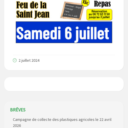
2 juillet 2024
Campagne de collecte des plastiques agricoles le 22 avril
BRÊVES
2026
Construction de dalles béton sur les points de collecte des