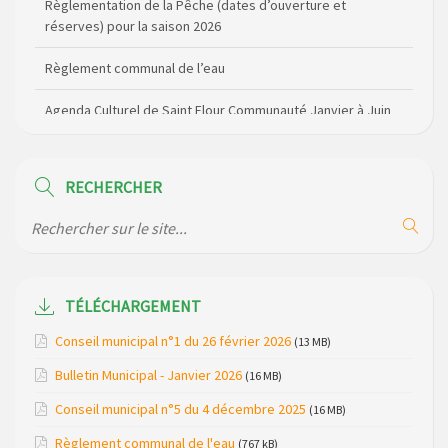
Règlement communal de l’eau
Agenda Culturel de Saint Flour Communauté Janvier à Juin
Horaire des bus scolaires passant sur la commune
Modification des horaires (et lieux) pour les permanences
de la gendarmerie
RECHERCHER
Maison des services de Ruynes en Margeride – programme
du mois de avril 2026
Modification de gestion du camping de Saint Just, ses
bungalows bois, ses chalets et sa piscine
TÉLÉCHARGEMENT
Conseil municipal n°1 du 26 février 2026
(13 MB)
Réunion d’installation du nouveau conseil municipal à
Loubaresse le vendredi 20 mars 2026
Bulletin Municipal - Janvier 2026
(16 MB)
Campagne de collecte des plastiques agricoles le 22 avril
Conseil municipal n°5 du 4 décembre 2025
(16 MB)
2026
Règlement communal de l'eau
(767 kB)