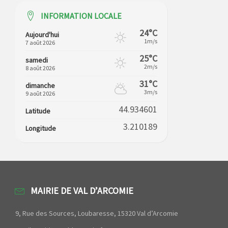
INFORMATION LOCALE
24°C
Aujourd'hui
1m/s
7 août 2026
25°C
samedi
2m/s
8 août 2026
31°C
dimanche
3m/s
9 août 2026
44.934601
Latitude
3.210189
Longitude
MAIRIE DE VAL D’ARCOMIE
9, Rue des Sources, Loubaresse, 15320 Val d’Arcomie