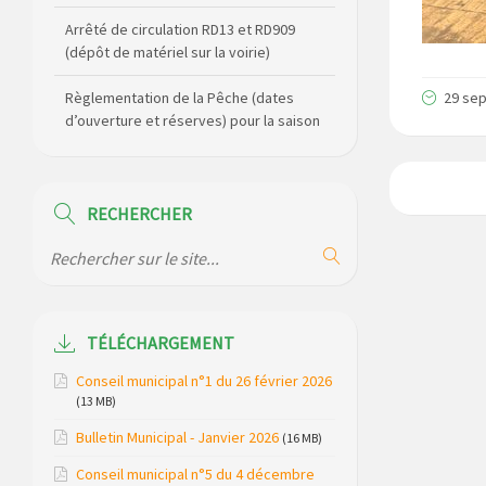
Arrêté de circulation RD13 et RD909
(dépôt de matériel sur la voirie)
Règlementation de la Pêche (dates
29 se
d’ouverture et réserves) pour la saison
2026
Règlement communal de l’eau
RECHERCHER
Agenda Culturel de Saint Flour
Communauté Janvier à Juin
Horaire des bus scolaires passant sur
la commune
TÉLÉCHARGEMENT
Modification des horaires (et lieux) pour
Conseil municipal n°1 du 26 février 2026
les permanences de la gendarmerie
(13 MB)
Bulletin Municipal - Janvier 2026
Maison des services de Ruynes en
(16 MB)
Margeride – programme du mois de
Conseil municipal n°5 du 4 décembre
avril 2026