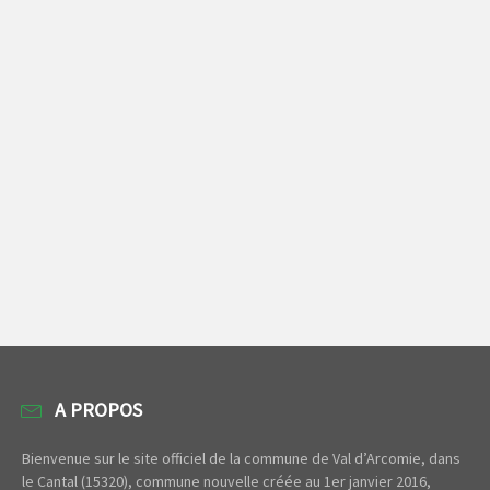
A PROPOS
Bienvenue sur le site officiel de la commune de Val d’Arcomie, dans
le Cantal (15320), commune nouvelle créée au 1er janvier 2016,