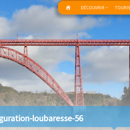
DÉCOUVRIR
TOURI
guration-loubaresse-56