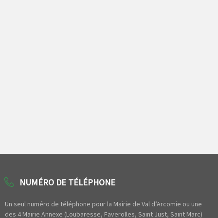
NUMÉRO DE TÉLÉPHONE
Un seul numéro de téléphone pour la Mairie de Val d’Arcomie ou une
des 4 Mairie Annexe (Loubaresse, Faverolles, Saint Just, Saint Marc)