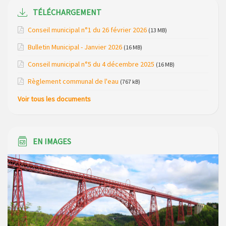
du mois de avril 2026
TÉLÉCHARGEMENT
Modification de gestion du camping de Saint Just, ses
Conseil municipal n°1 du 26 février 2026
(13 MB)
bungalows bois, ses chalets et sa piscine
Bulletin Municipal - Janvier 2026
(16 MB)
Réunion d’installation du nouveau conseil municipal à
Conseil municipal n°5 du 4 décembre 2025
(16 MB)
Loubaresse le vendredi 20 mars 2026
Règlement communal de l'eau
(767 kB)
Campagne de collecte des plastiques agricoles le 22 avril
Voir tous les documents
2026
EN IMAGES