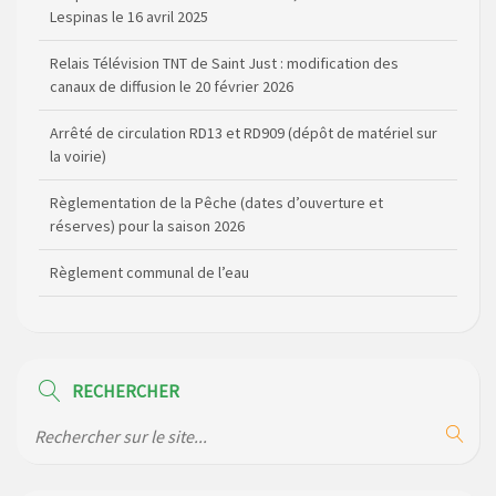
Lespinas le 16 avril 2025
Relais Télévision TNT de Saint Just : modification des
canaux de diffusion le 20 février 2026
Arrêté de circulation RD13 et RD909 (dépôt de matériel sur
la voirie)
Règlementation de la Pêche (dates d’ouverture et
réserves) pour la saison 2026
Règlement communal de l’eau
Agenda Culturel de Saint Flour Communauté Janvier à Juin
Horaire des bus scolaires passant sur la commune
RECHERCHER
Modification des horaires (et lieux) pour les permanences
de la gendarmerie
Maison des services de Ruynes en Margeride – programme