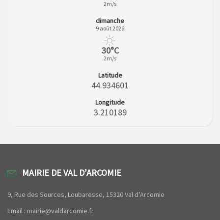
2m/s
dimanche
9 août 2026
30°C
2m/s
Latitude
44.934601
Longitude
3.210189
MAIRIE DE VAL D’ARCOMIE
9, Rue des Sources, Loubaresse, 15320 Val d’Arcomie
Email : mairie@valdarcomie.fr