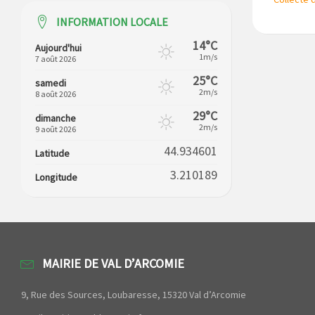
INFORMATION LOCALE
14°C
Aujourd'hui
1m/s
7 août 2026
25°C
samedi
2m/s
8 août 2026
29°C
dimanche
2m/s
9 août 2026
44.934601
Latitude
3.210189
Longitude
MAIRIE DE VAL D’ARCOMIE
9, Rue des Sources, Loubaresse, 15320 Val d’Arcomie