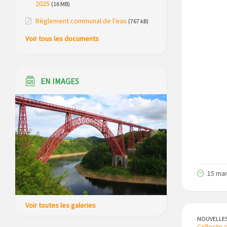
2025
(16 MB)
Modification de gestion du camping de
Règlement communal de l'eau
(767 kB)
Saint Just, ses bungalows bois, ses
Voir tous les documents
chalets et sa piscine
Réunion d’installation du nouveau
conseil municipal à Loubaresse le
EN IMAGES
vendredi 20 mars 2026
Campagne de collecte des plastiques
agricoles le 22 avril 2026
15 mar
Voir toutes les galeries
NOUVELLE
Collecte d