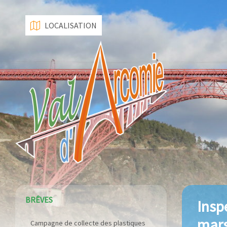
LOCALISATION
BRÊVES
Insp
mars
Campagne de collecte des plastiques