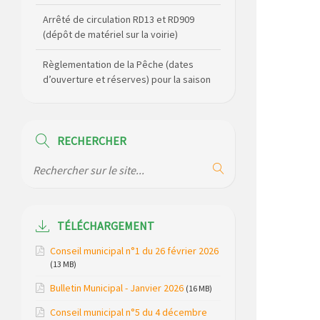
Arrêté de circulation RD13 et RD909
(dépôt de matériel sur la voirie)
Règlementation de la Pêche (dates
d’ouverture et réserves) pour la saison
2026
Règlement communal de l’eau
RECHERCHER
Agenda Culturel de Saint Flour
Communauté Janvier à Juin
Horaire des bus scolaires passant sur
la commune
TÉLÉCHARGEMENT
Modification des horaires (et lieux) pour
Conseil municipal n°1 du 26 février 2026
les permanences de la gendarmerie
(13 MB)
Bulletin Municipal - Janvier 2026
Maison des services de Ruynes en
(16 MB)
Margeride – programme du mois de
Conseil municipal n°5 du 4 décembre
avril 2026