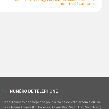
mars (18h) à Saint Marc
NUMÉRO DE TÉLÉPHONE
Un seul numéro de téléphone pour la Mairie de Val d’Arcomie ou une
des 4 Mairie Annexe (Loubaresse, Faverolles, Saint Just, Saint Marc)