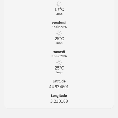
17°C
0m/s
vendredi
7 août 2026
25°C
4m/s
samedi
8 août 2026
25°C
3m/s
Latitude
44.934601
Longitude
3.210189