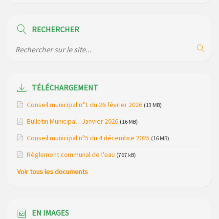
Horaire des bus scolaires passant sur la commune
RECHERCHER
Modification des horaires (et lieux) pour les permanences
de la gendarmerie
Maison des services de Ruynes en Margeride – programme
du mois de avril 2026
TÉLÉCHARGEMENT
Modification de gestion du camping de Saint Just, ses
Conseil municipal n°1 du 26 février 2026
(13 MB)
bungalows bois, ses chalets et sa piscine
Bulletin Municipal - Janvier 2026
(16 MB)
Réunion d’installation du nouveau conseil municipal à
Conseil municipal n°5 du 4 décembre 2025
(16 MB)
Loubaresse le vendredi 20 mars 2026
Règlement communal de l'eau
(767 kB)
Campagne de collecte des plastiques agricoles le 22 avril
Voir tous les documents
2026
EN IMAGES