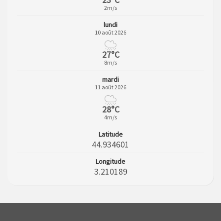
2m/s
lundi
10 août 2026
27°C
8m/s
mardi
11 août 2026
28°C
4m/s
Latitude
44.934601
Longitude
3.210189