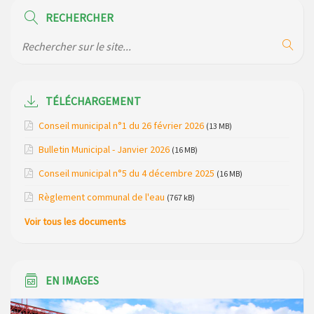
de la gendarmerie
RECHERCHER
Maison des services de Ruynes en Margeride – programme
du mois de avril 2026
Modification de gestion du camping de Saint Just, ses
bungalows bois, ses chalets et sa piscine
TÉLÉCHARGEMENT
Conseil municipal n°1 du 26 février 2026
(13 MB)
Réunion d’installation du nouveau conseil municipal à
Loubaresse le vendredi 20 mars 2026
Bulletin Municipal - Janvier 2026
(16 MB)
Campagne de collecte des plastiques agricoles le 22 avril
Conseil municipal n°5 du 4 décembre 2025
(16 MB)
2026
Règlement communal de l'eau
(767 kB)
Voir tous les documents
EN IMAGES