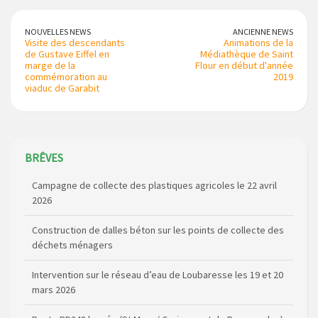
NOUVELLES NEWS
ANCIENNE NEWS
Visite des descendants
Animations de la
de Gustave Eiffel en
Médiathèque de Saint
marge de la
Flour en début d'année
commémoration au
2019
viaduc de Garabit
Campagne de collecte des plastiques agricoles le 22 avril
BRÊVES
2026
Construction de dalles béton sur les points de collecte des
déchets ménagers
Intervention sur le réseau d’eau de Loubaresse les 19 et 20
mars 2026
Route RD348 barrée (St Marc / Croisement de Bournoncles)
du 7 au 10 avril 2026