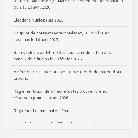
Elections Municipales 2026
Coupure de courant secteur Maladet, La Foulière et
Lespinas le 16 avril 2025
Relais Télévision TNT de Saint Just : modification des
canaux de diffusion le 20 février 2026
Arrêté de circulation RD13 et RD909 (dépôt de matériel sur
la voirie)
Règlementation de la Pêche (dates d’ouverture et
réserves) pour la saison 2026
Règlement communal de l’eau
Agenda Culturel de Saint Flour Communauté Janvier à Juin
Horaire des bus scolaires passant sur la commune
Modification des horaires (et lieux) pour les permanences